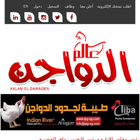
اطلب نسختك الإلكترونية
أعلن معنا
وظائف
التسجيل
دخول
EN
رئيس مجلس الادارة و رئيس التحرير : ماهر الخضيري