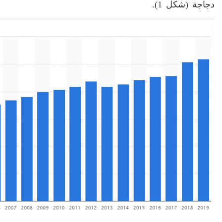
دجاجة (شكل 1).