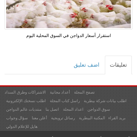
استقرار أسعار الدواجن في السوق المحلية اليوم
تعليقات
اضف تعليق
تصفح المجلة
أعداد مجانية
الاشتراكات وطرق السداد
اطلب بيانات شركة بيطرية
راسل كتاب المجلة
اطلب نسختك الإلكترونية
سوق الدواجن
اعداد المجلة
اتصل بنا
منتديات عالم الدواجن
بريد القراء
المكتبة البيطرية
رسائل ترويجية
أعلن معنا
سؤال وجواب
هايل للإعلام الدولي