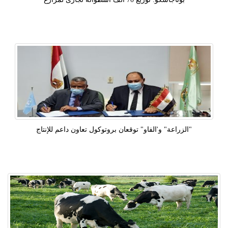
"الزراعة" و'الفاو" توقعان بروتوكول تعاون داعم للإنتاج