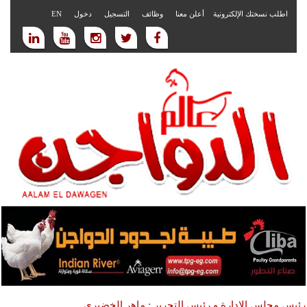
اطلب نسختك الإلكترونية
أعلن معنا
وظائف
التسجيل
دخول
EN
رئيس مجلس الادارة و رئيس التحرير : ماهر الخضيري