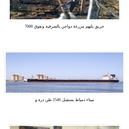
حريق يلتهم مزرعة دواجن بالشرقية ونفوق 7000
ميناء دمياط يستقبل 2546 طن ذرة و