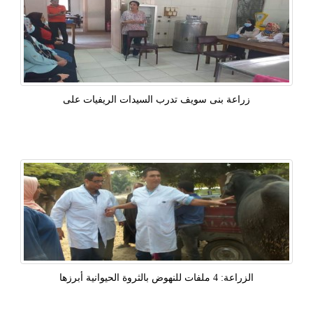
زراعة بنى سويف تدرب السيدات الريفيات على
الزراعة: 4 ملفات للنهوض بالثروة الحيوانية أبرزها