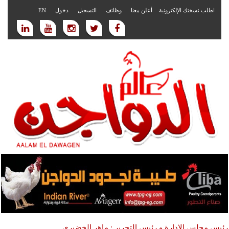
اطلب نسختك الإلكترونية
أعلن معنا
وظائف
التسجيل
دخول
EN
رئيس مجلس الادارة و رئيس التحرير : ماهر الخضيري