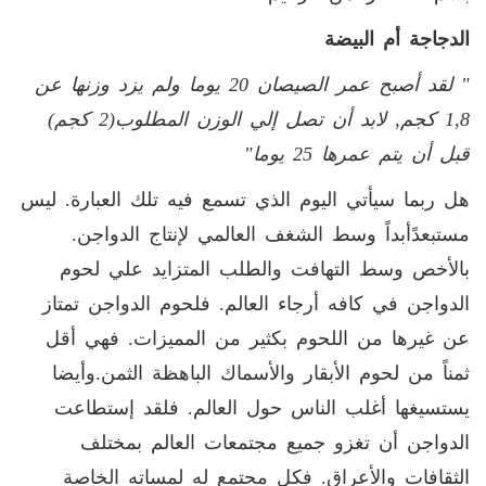
الدجاجة أم البيضة
" لقد أصبح عمر الصيصان 20 يوما ولم يزد وزنها عن
1,8 كجم, لابد أن تصل إلي الوزن المطلوب(2 كجم)
قبل أن يتم عمرها 25 يوما"
هل ربما سيأتي اليوم الذي تسمع فيه تلك العبارة. ليس
مستبعدًأبداً وسط الشغف العالمي لإنتاج الدواجن.
بالأخص وسط التهافت والطلب المتزايد علي لحوم
الدواجن في كافه أرجاء العالم. فلحوم الدواجن تمتاز
عن غيرها من اللحوم بكثير من المميزات. فهي أقل
ثمناً من لحوم الأبقار والأسماك الباهظة الثمن.وأيضا
يستسيغها أغلب الناس حول العالم. فلقد إستطاعت
الدواجن أن تغزو جميع مجتمعات العالم بمختلف
الثقافات والأعراق. فكل مجتمع له لمساته الخاصة