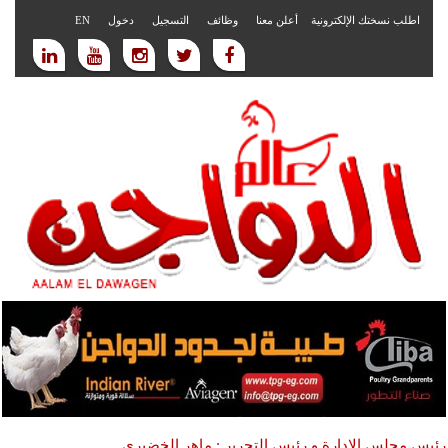
اطلب نسختك الإلكترونية
أعلن معنا
وظائف
التسجيل
دخول
EN
رئيس مجلس الادارة و رئيس التحرير : ماهر الخضيري