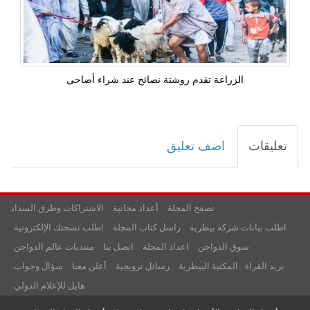
الزراعة تقدم روشتة نصائح عند شراء أضاحى
تعليقات
اضف تعليق
تصفح المجلة
أعداد مجانية
الاشتراكات وطرق السداد
اطلب بيانات شركة بيطرية
راسل كتاب المجلة
اطلب نسختك الإلكترونية
سوق الدواجن
اعداد المجلة
اتصل بنا
منتديات عالم الدواجن
بريد القراء
المكتبة البيطرية
رسائل ترويجية
أعلن معنا
سؤال وجواب
هايل للإعلام الدولي