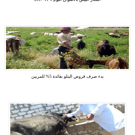
بدء صرف قروض البتلو بفائدة 5% للمربين