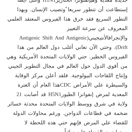
جديدة معدية وهيإنفلونزا الخنازير
H1N1
والتى أيضاً
إستطاعت أن تتطور سريعا ًوتصيب الإنسان. وبهذا
التطور السريع فقد خرق هذا الفيروس المعتقد العلمي
المعروف عن سرعة التغيير
والإنجرافالأنتيجيني(
Antigenic Shift And Antigenic
Drift
). وحتي الآن تعاني أغلب دول العالم من هذا
الفيروس الخطير. حتي الولايات المتحدة الأمريكية وهي
من أقوي الدول حول العالم في مجال التطوير الجيني
وإنتاج اللقاحات البيولوجية. فلقد أعلن مركز الوقاية
والسيطرة علي الأمراض
CDC
هذا العام أن العترة
المعدية لمرض إنفوانزا الطيور
H5N1
قد أصابت 21
ولاية في شرق ووسط الولايات المتحدة محدثة خسائر
ضخمة في قطاعات الدواجن. ورغم محاولات الدولة
للقضاء علي المرض فإنهم حتي هذه اللحظة لا