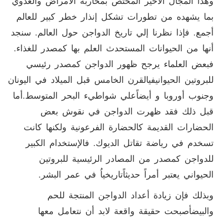
وهذا المجال الأخير المختص بمحاربة الأمراض والعدوي
بما يشهده من تطورات تشكل إنذار خطر كبير للعالم
أجمع. فإذا نظرنا إلي تاريخ الدواجن حول العالم. سنجد
أنها من الحيوانات المستحدث العلم بها كمصدر للغذاء.
فبعض العلماء يرجح ظهور الدواجن كمصدر رئيسي
للبروتين الحيوانيفيالقرن الخامس قبل الميلاد في اليونان
وجنوب أوروبا و أيضاًعلي شواطيء البحر المتوسط.أما
قبل ذلك فقد ظهرت الدواجن في نقوش بعض
الحضارات القديمة كالحضارة الفرعونية ولكنها كانت
تسخدم في رياضة تقاتل الديوك. فالإستخدام الكبير
للدواجن كمصدر من المصادر الرئيسية للبروتين
الحيواني يعتبر أمراً حديثاًتاريخياُ في عمر البشر.
وبذلك فإن زيادة أعداد الدواجن المنتجة للحم
والبيضأصبحت حقيقة واقعة لابد أن نتعامل معها