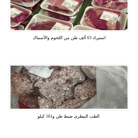
استيراد 63 ألف طن من اللحوم والأسماك
‫ الطب البيطرى ضبط طن و161 كيلو