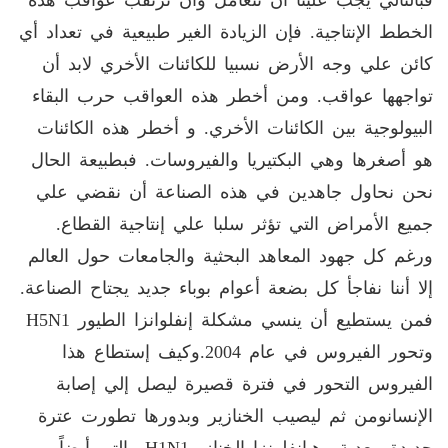
فبالتالي يجب علينا أن نتعامل وأن نرتقب عواقب هذه
الخطط الإنتاجية. فإن الزيادة الغير طبيعية في تعداد أي
كائن علي وجه الأرض نسبيا للكائنات الأخري لابد أن
تواجهها عواقب. ومن أخطر هذه العواقب حرب البقاء
البيولوجية بين الكائنات الأخري. و أخطر هذه الكائنات
هو أصغرها وهي البكتيريا والفيروسات. فبطبيعة الحال
نحن نحاول جاهدين في هذه الصناعة أن نقضي علي
جميع الأمراض التي تؤثر سلبا علي إنتاجية القطاع.
ورغم كل جهود المعاهد البحثية والجامعات حول العالم
إلا أننا نفاجأ كل بضعة أعوام بوباء جديد يجتاح الصناعة.
فمن يستطيع أن ينسي مشكلة إنفلوانزا الطيور
H5N1
وتحور الفيروس في عام 2004.وكيف إستطاع هذا
الفيروس التحور في فترة قصيرة ليصل إلي إصابة
الإنسانومن ثم ليصيب الخنازير وبدورها تطورت عترة