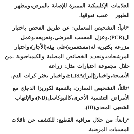
العلامات الإكلينيكية المميزة للإصابة بالمرض،ومظهر
الطيور عقب نفوقها.
*ثانياً: التشخيص المعملي:
عن طريق الفحص باختبار
ال(
(PCR
،وعزل المسبب المرضي،وتعريفه،وعمل
مزرعة بكتيرية له(مستعمرة)على بيئة(الأجار)،واختبار
المرشحات،وتحديد الخصائص المصلية والكيمياحيوية ،من
خلال مجموعة اختبارات مثل: زراعة
الأنسجة،واختبار(إليزا)
ELISA
،واختبار تخثر كرات الدم.
*ثالثاً: التشخيص المقارن:
بالنسبة لكوريزا الدجاج مع
الأمراض التنفسية الأخرى،كالنيوكاسل(
ND
)،والإلتهاب
الشعبي المعدي(
IB
).
*رابعاً: من خلال مراقبة القطيع:
للكشف عن ناقلات
المسببات المرضية.