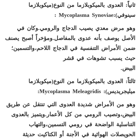
ثانياً: العدوى بالميكوبلازما من النوع(ميكوبلازما
سينوفي):
Mycoplasma Synoviae
:
وهو مرض معدي يصيب الدجاج والرومي.وكان
في
الأصل يوصف بأنه عدوى بالمفاصل.ومؤخراً أصبح يصنف
ضمن الأمراض التنفسية في الدجاج اللاحم،والتسمين؛
حيث يسبب تشوهات في قشر
البيض
.
ثالثاً: العدوى بالميكوبلازما من النوع(ميكوبلازما
ميليجريديس):
Mycoplasma Meleagridis
:
وهو من الأمراض شديدة العدوى التي تنتقل عن طريق
البيض،وتصيب الرومي من كل الأعمار.ويتميز بالعدوى
التناسلية الواضحة في رومي التسمين،والتهاب
الحويصلات الهوائية في الأجنة أو الكتاكيت حديثة