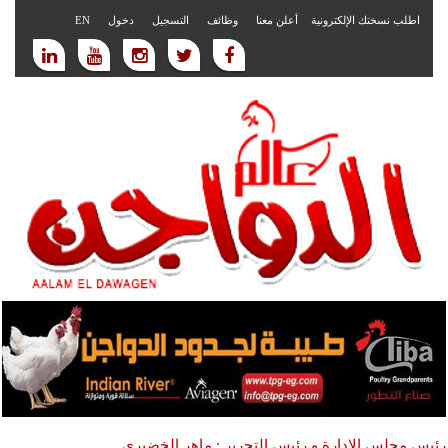
اطلب نسختك الإلكترونية
أعلن معنا
وظائف
التسجيل
دخول
EN
رئيس مجلس الادارة و رئيس التحرير : ماهر الخضيري