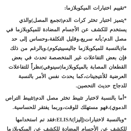
*تقييم اختبارات الميكوبلازما:
*يتميز اختبار تخثر كرات الدم(تجمع المصل)والذي
يستخدم للكشف عن الأجسام المضادة للميكوبلازما في
مصل الدم؛بأنه سريع،وقليل التكلفة،وحساس إلى حد
ما(بالنسبة للميكوبلازما جاليسيبتيكوم).وبالرغم من ذلك
فإن بعض التفاعلات غير المتخصصة تحدث في بعض
القطعان المصابة بالميكوبلازما(سينوفي)نظراً للتفاعلات
العرضية للأنتيجينات،كما يحدث نفس الأمر بالنسبة
للدجاج حديث التحصين.
*أما بالنسبة لاختبار تثبيط تخثر مصل الدم(تثبيط التراص
الدموي)،فهو مستهلك للوقت،وربما يفتقر للحساسية.
*وبالنسبة لاختبارات(إليزا)
ELISA
:فقد تم استخدامها
للكشف عن الأجسام المضادة للكشف عن الميكوبلازما