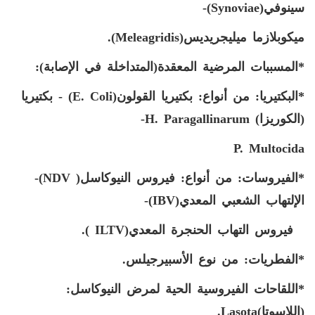
سينوفي(
(synoviae
-
ميكوبلازما ميليجريديس(
Meleagridis
).
*المسببات المرضية المعقدة(المتداخلة في الإصابة):
*البكتيريا: من أنواع: بكتيريا القولون(
E. Coli
) - بكتيريا
(الكوريزا)
H. Paragallinarum
-
P. Multocida
*الفيروسات: من أنواع: فيروس النيوكاسل(
NDV
)-
الإلتهاب الشعبي المعدي(
IBV
)-
فيروس التهاب الحنجرة المعدي(
ILTV
).
*الفطريات: من نوع الأسبيرجيلس.
*اللقاحات الفيروسية الحية لمرض النيوكاسل:
(اللاسوتا)
.Lasota