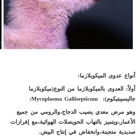
أنواع عدوی الميكوبلازما:
أولاً: العدوى بالميكوبلازما من النوع(ميكوبلازما
جاليسيبتيكوم):
Mycoplasma Gallisepticum
:
وهو مرض معدي يصيب الدجاج،والرومي من جميع
الأعمار،ويتميز بالتهاب الحويصلات الهوائية،مع إفرازات
صديدية متجبنة،وانخفاض في إنتاج البيض.