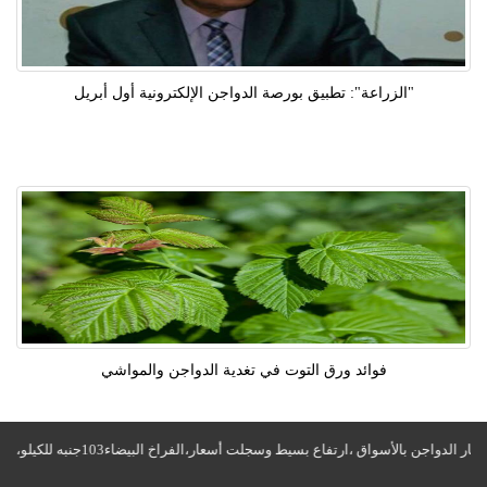
"الزراعة": تطبيق بورصة الدواجن الإلكترونية أول أبريل
فوائد ورق التوت في تغدية الدواجن والمواشي