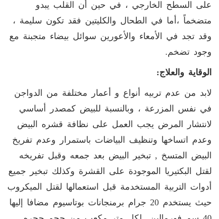
على السطح الخارجي ، في حين أن القلب يبدو
متضخماً ،أما في الطحال والكليتين فقد تكون سليمة ،
وقد تجد في الأمعاء والأعورين سوائل بيضاء متجبنة مع
وجود تضخم
.
الوقاية والعلاج
:
لابد من عدم تربيه أنواع و أعمار مختلفة من الدواجن
في نفس المزرعة ، وبالنسبة للبيض كمصدر أساسي
لانتشار المرض يجب العمل على نظافة قشره البيض
وعدم اتساخها وتنظيف البياضات باستمرار وعدم تفريخ
البيض المتسخ
,
تبخير البيض بعد جمعه وقبل تفريخه
لقتل البكتيريا الموجودة على القشرة وكذلك تبخير جميع
أدوات التربية المستخدمة قبل استعمالها لقتل الميكروب
حيث يستخدم 20 جرام برمنجانات بوتاسيوم مضافا إليها
40 سم فورمالين لكل متر مكعب من حجم حجره