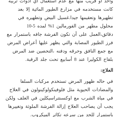
واحد أو قريب منها مع عدم استعمال أي أدوات تربيه
كانت مستخدمه في مزارع الطيور المائية إلا بعد
تطهيرها وتعقيمها جيدا
.
غسيل البيض وتطهيره في
محلول مطهر من الفورمالين 1% لمده 5-10
دقائق،العمل على أن تكون الفرشة جافه باستمرار مع
فرز الطيور المصابة والتي يظهر عليها أعراض المرض
مع جمع النافق وحرقه ودفنه ،التحصين ضد المرض
بلقاح الكوليرا عند 8 أسابيع تحت جلد الرقبة
.
العلاج
:
في حاله ظهور المرض تستخدم مركبات السلفا
والمضادات الحيوية مثل فلوفينكولوكينولون في العلاج
في مياة الشرب مع اوكسىتتراسيكلين في العلف ولكن
يجب أن يصاحب العلاج إزالة الفرشة الملوثة وتغييرها
باستمرار للحد من سرعه تكاثر الميكروب
.