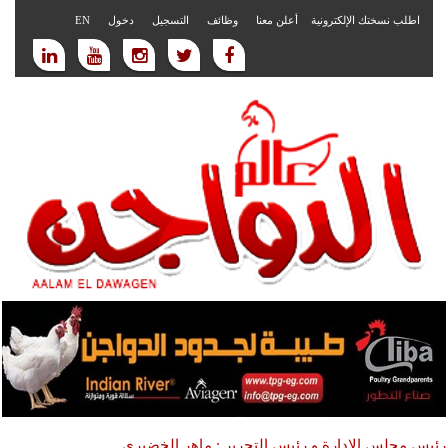
اطلب نسختك الإلكترونية
أعلن معنا
وظائف
التسجيل
دخول
EN
رئيس مجلس الادارة و رئيس التحرير : ماهر الخضيري