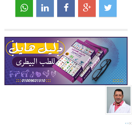
×
›
‹