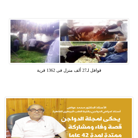
قوافل لـ27 ألف منزل فى 1362 قرية