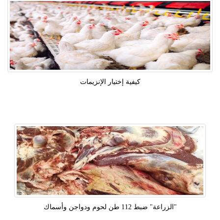
كيفية إختيار الإنزيمات
"الزراعة" ضبط 112 طن لحوم ودواجن وأسماك