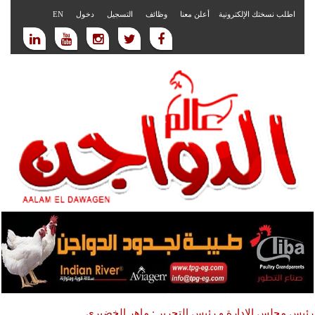
اطلب نسختك الإلكترونية
أعلن معنا
وظائف
التسجيل
دخول
EN
رئيس مجلس الادارة و رئيس التحرير : ماهر الخضيري