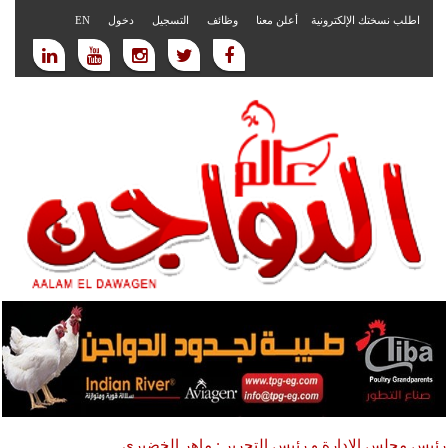
اطلب نسختك الإلكترونية
أعلن معنا
وظائف
التسجيل
دخول
EN
رئيس مجلس الادارة و رئيس التحرير : ماهر الخضيري