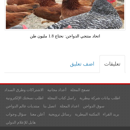
اتحاد منتجي الدواجن: نحتاج 1.8 مليون طن
تعليقات
اضف تعليق
تصفح المجلة
أعداد مجانية
الاشتراكات وطرق السداد
اطلب بيانات شركة بيطرية
راسل كتاب المجلة
اطلب نسختك الإلكترونية
سوق الدواجن
اعداد المجلة
اتصل بنا
منتديات عالم الدواجن
بريد القراء
المكتبة البيطرية
رسائل ترويجية
أعلن معنا
سؤال وجواب
هايل للإعلام الدولي