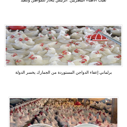
نقيب الأطباء البيطريين: الرئيس ينحاز للمواطن وتنفيذ
برلماني:إعفاء الدواجن المستوردة من الجمارك يخسر الدولة