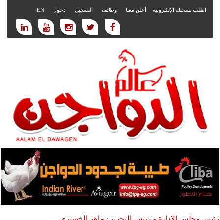
اطلب نسختك الإلكترونية
أعلن معنا
وظائف
التسجيل
دخول
EN
رئيس مجلس الادارة و رئيس التحرير : ماهر الخضيري