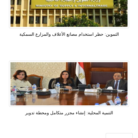
التموين: حظر استخدام مصانع الأعلاف والمزارع السمكية
التنمية المحلية: إنشاء مجزر متكامل ومحطة تدوير