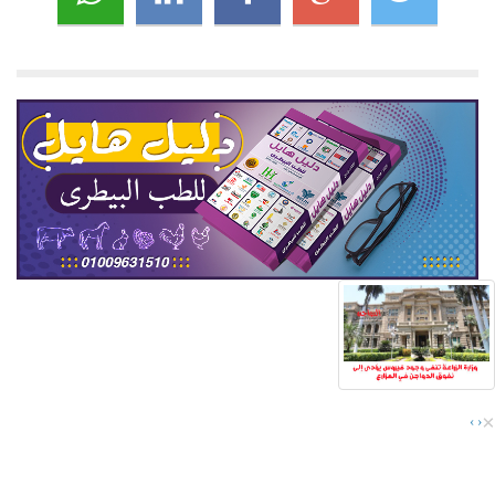
×
›
‹