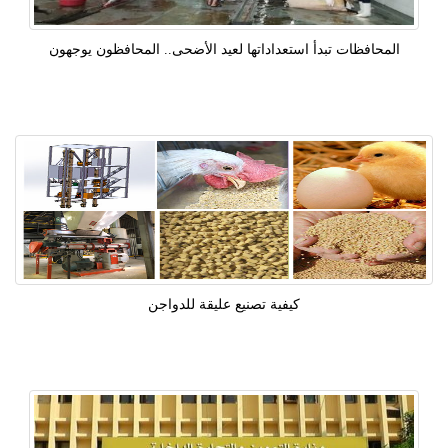
المحافظات تبدأ استعداداتها لعيد الأضحى.. المحافظون يوجهون
كيفية تصنيع عليقة للدواجن