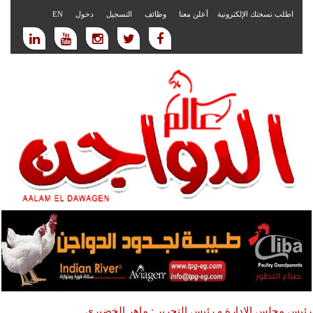
اطلب نسختك الإلكترونية
أعلن معنا
وظائف
التسجيل
دخول
EN
رئيس مجلس الادارة و رئيس التحرير : ماهر الخضيري