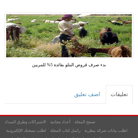
بدء صرف قروض البتلو بفائدة 5% للمربين
تعليقات
اضف تعليق
تصفح المجلة
أعداد مجانية
الاشتراكات وطرق السداد
اطلب بيانات شركة بيطرية
راسل كتاب المجلة
اطلب نسختك الإلكترونية