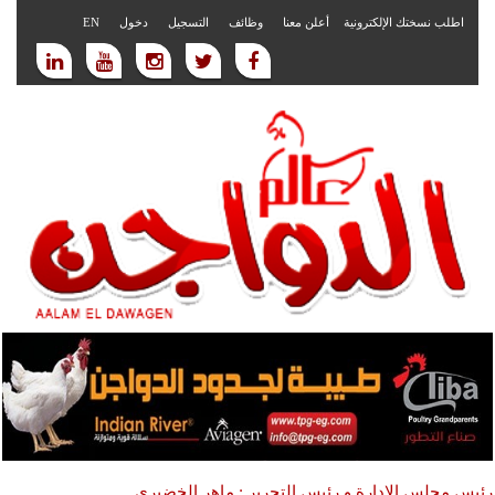
اطلب نسختك الإلكترونية
أعلن معنا
وظائف
التسجيل
دخول
EN
رئيس مجلس الادارة و رئيس التحرير : ماهر الخضيري