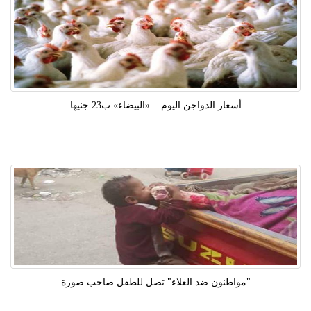
أسعار الدواجن اليوم .. «البيضاء» ب23 جنيها
"مواطنون ضد الغلاء" تصل للطفل صاحب صورة