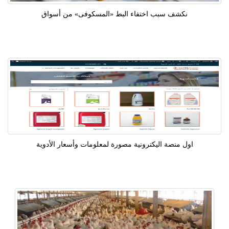
نكشف سبب اختفاء البط «المسكوفى» من أسواق
اول منصة اليكترونية مصورة لمعلومات وأسعار الأدوية