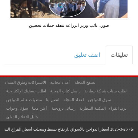
صور.. نائب وزير الزراعة تتفقد حملات تحصين
تعليقات
اضف تعليق
تصفح المجلة
أعداد مجانية
الاشتراكات وطرق السداد
اطلب بيانات شركة بيطرية
راسل كتاب المجلة
اطلب نسختك الإلكترونية
سوق الدواجن
اعداد المجلة
اتصل بنا
منتديات عالم الدواجن
بريد القراء
المكتبة البيطرية
رسائل ترويجية
أعلن معنا
سؤال وجواب
هايل للإعلام الدولي
جميع حقوق النشر محفوظة لدى مؤسسة عالم الدواجن