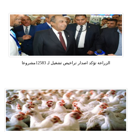
الزراعة تؤكد اصدار تراخيص تشغيل لـ 12583مشروعا