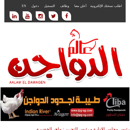
اطلب نسختك الإلكترونية
أعلن معنا
وظائف
التسجيل
دخول
EN
رئيس مجلس الادارة و رئيس التحرير : ماهر الخضيري