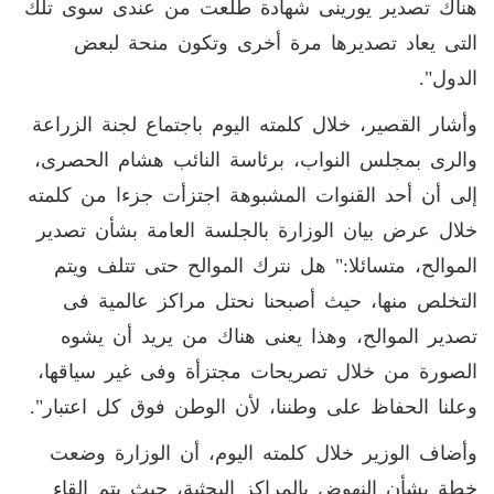
هناك تصدير يورينى شهادة طلعت من عندى سوى تلك
التى يعاد تصديرها مرة أخرى وتكون منحة لبعض
الدول".
وأشار القصير، خلال كلمته اليوم باجتماع لجنة الزراعة
والرى بمجلس النواب، برئاسة النائب هشام الحصرى،
إلى أن أحد القنوات المشبوهة اجتزأت جزءا من كلمته
خلال عرض بيان الوزارة بالجلسة العامة بشأن تصدير
الموالح، متسائلا:" هل نترك الموالح حتى تتلف ويتم
التخلص منها، حيث أصبحنا نحتل مراكز عالمية فى
تصدير الموالح، وهذا يعنى هناك من يريد أن يشوه
الصورة من خلال تصريحات مجتزأة وفى غير سياقها،
وعلنا الحفاظ على وطننا، لأن الوطن فوق كل اعتبار".
وأضاف الوزير خلال كلمته اليوم، أن الوزارة وضعت
خطة بشأن النهوض بالمراكز البحثية، حيث يتم إلقاء