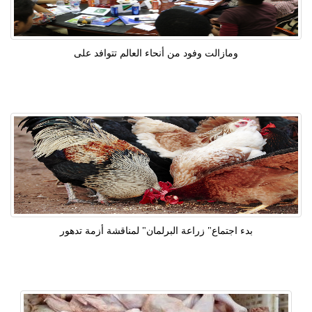
ومازالت وفود من أنحاء العالم تتوافد على
بدء اجتماع" زراعة البرلمان" لمناقشة أزمة تدهور