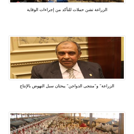
الزراعة تشن حملات للتأكد من إجراءات الوقاية
الزراعة" و"منتجى الدواجن" يبحثان سبل النهوض بالإنتاج