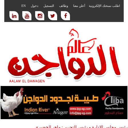
اطلب نسختك الإلكترونية
أعلن معنا
وظائف
التسجيل
دخول
EN
رئيس مجلس الادارة و رئيس التحرير : ماهر الخضيري