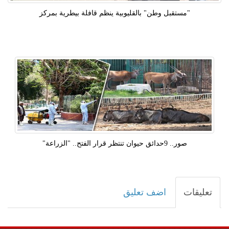
"مستقبل وطن" بالقليوبية ينظم قافلة بيطرية بمركز
صور.. 9حدائق حيوان تنتظر قرار الفتح.. "الزراعة"
تعليقات
اضف تعليق