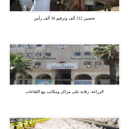
تحصين 212 ألف وترقيم 34 ألف رأس
الزراعة: رقابة على مراكز ومكاتب بيع اللقاحات