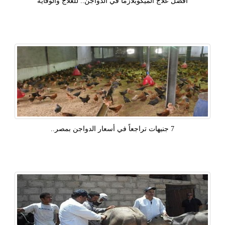
أفضل علاج الميكوبلازما في الدواجن.. للعلاج والوقاية
7 جنيهات تراجعاً في أسعار الدواجن بمصر..