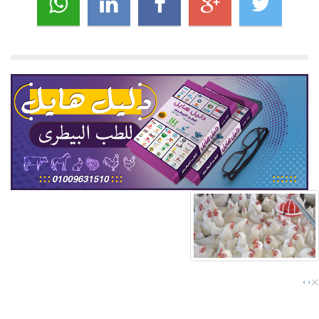
×
›
‹