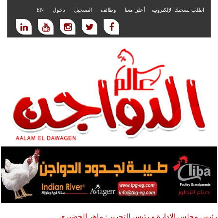
اطلب نسختك الإلكترونية
أعلن معنا
وظائف
التسجيل
دخول
EN
رئيس مجلس الادارة و رئيس التحرير : ماهر الخضيري