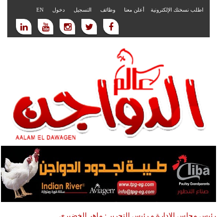
اطلب نسختك الإلكترونية
أعلن معنا
وظائف
التسجيل
دخول
EN
رئيس مجلس الادارة و رئيس التحرير : ماهر الخضيري