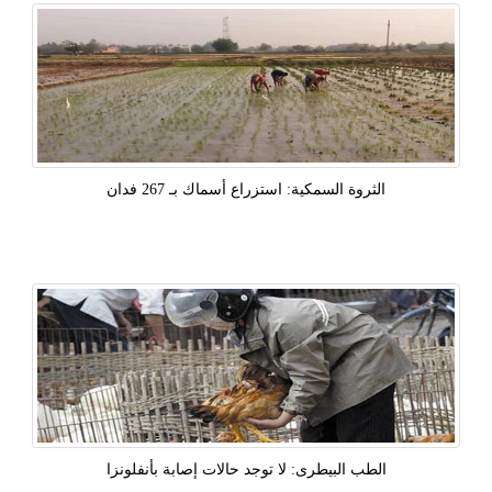
الثروة السمكية: استزراع أسماك بـ 267 فدان
الطب البيطرى: لا توجد حالات إصابة بأنفلونزا