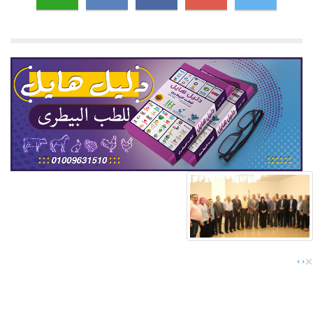
×
›
‹