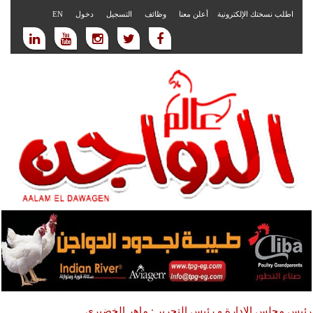
اطلب نسختك الإلكترونية
أعلن معنا
وظائف
التسجيل
دخول
EN
رئيس مجلس الادارة و رئيس التحرير : ماهر الخضيري