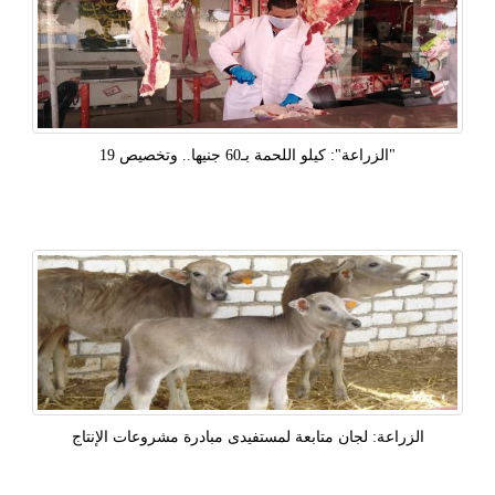
"الزراعة": كيلو اللحمة بـ60 جنيها.. وتخصيص 19
الزراعة: لجان متابعة لمستفيدى مبادرة مشروعات الإنتاج