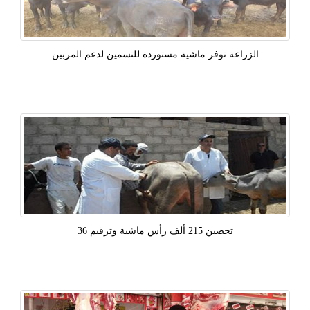
الزراعة توفر ماشية مستوردة للتسمين لدعم المربين
تحصين 215 ألف رأس ماشية وترقيم 36