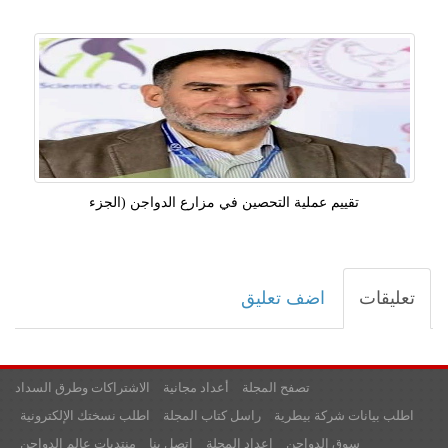
تقييم عملية التحصين في مزارع الدواجن (الجزء
تعليقات
اضف تعليق
تصفح المجلة
أعداد مجانية
الاشتراكات وطرق السداد
اطلب بيانات شركة بيطرية
راسل كتاب المجلة
اطلب نسختك الإلكترونية
سوق الدواجن
اعداد المجلة
اتصل بنا
منتديات عالم الدواجن