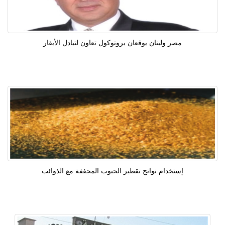
مصر ولبنان يوقعان بروتوكول تعاون لتبادل الأبقار
إستخدام نواتج تقطير الحبوب المجففة مع الذوائب