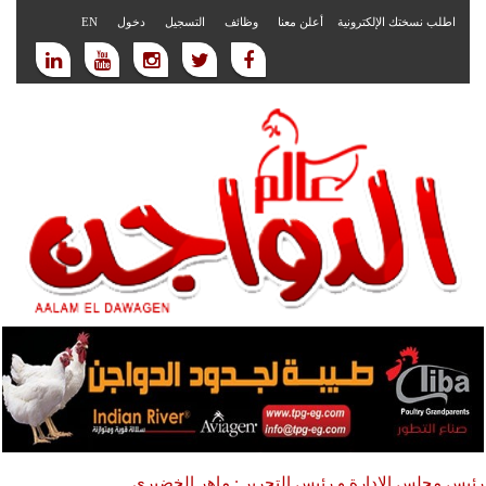
اطلب نسختك الإلكترونية
أعلن معنا
وظائف
التسجيل
دخول
EN
رئيس مجلس الادارة و رئيس التحرير : ماهر الخضيري