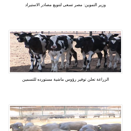
وزير التموين: مصر تسعى لتنويع مصادر الاستيراد
الزراعة تعلن توفير رؤوس ماشية مستورده للتسمين