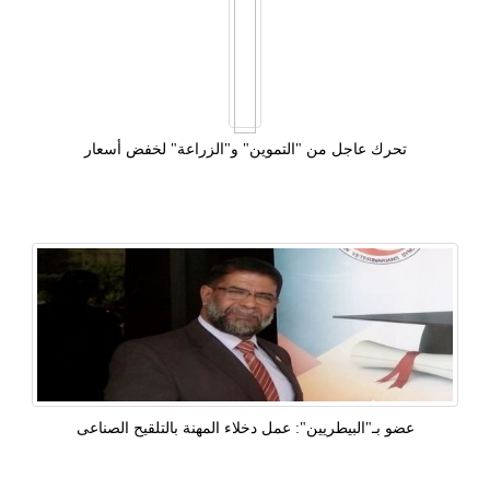
تحرك عاجل من "التموين" و"الزراعة" لخفض أسعار
عضو بـ"البيطريين": عمل دخلاء المهنة بالتلقيح الصناعى