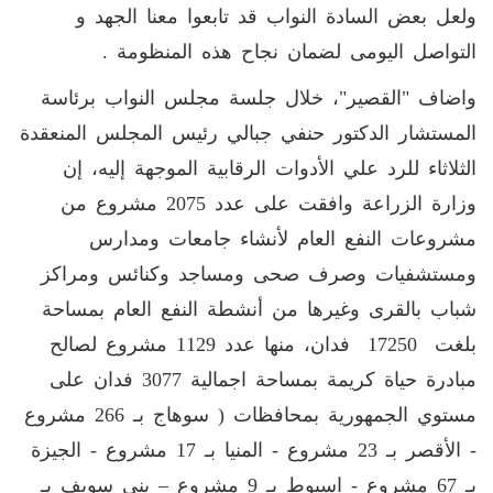
ولعل بعض السادة النواب قد تابعوا معنا الجهد و
التواصل اليومى لضمان نجاح هذه المنظومة
.
واضاف "القصير"، خلال جلسة مجلس النواب برئاسة
المستشار الدكتور حنفي جبالي رئيس المجلس المنعقدة
الثلاثاء للرد علي الأدوات الرقابية الموجهة إليه، إن
وزارة الزراعة وافقت على عدد 2075 مشروع من
مشروعات النفع العام لأنشاء جامعات ومدارس
ومستشفيات وصرف صحى ومساجد وكنائس ومراكز
شباب بالقرى وغيرها من أنشطة النفع العام بمساحة
بلغت 17250 فدان، منها عدد 1129 مشروع لصالح
مبادرة حياة كريمة بمساحة اجمالية 3077 فدان على
مستوي الجمهورية بمحافظات ( سوهاج بـ 266 مشروع
- الأقصر بـ 23 مشروع - المنيا بـ 17 مشروع - الجيزة
بـ 67 مشروع - اسيوط بـ 9 مشروع – بني سويف بـ