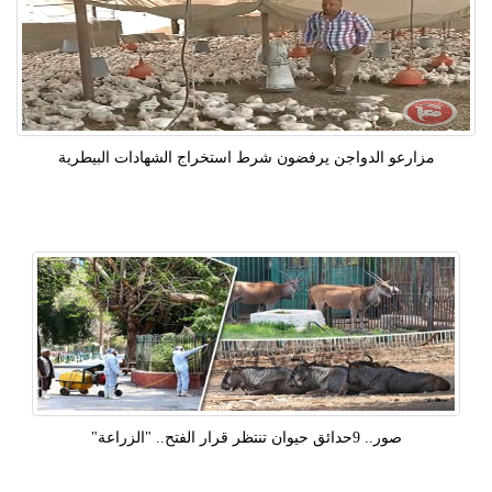
مزارعو الدواجن يرفضون شرط استخراج الشهادات البيطرية
صور.. 9حدائق حيوان تنتظر قرار الفتح.. "الزراعة"