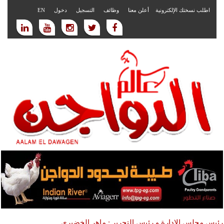
اطلب نسختك الإلكترونية
أعلن معنا
وظائف
التسجيل
دخول
EN
رئيس مجلس الادارة و رئيس التحرير : ماهر الخضيري