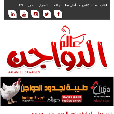
اطلب نسختك الإلكترونية
أعلن معنا
وظائف
التسجيل
دخول
EN
رئيس مجلس الادارة و رئيس التحرير : ماهر الخضيري