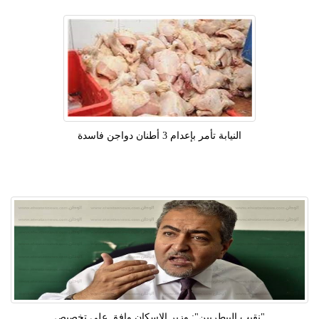
النيابة تأمر بإعدام 3 أطنان دواجن فاسدة
"نقيب البيطريين": وزير الإسكان وافق على تخصيص