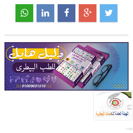
×
›
‹