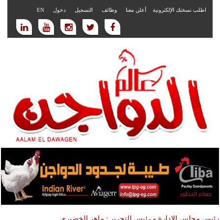
اطلب نسختك الإلكترونية
أعلن معنا
وظائف
التسجيل
دخول
EN
رئيس مجلس الادارة و رئيس التحرير : ماهر الخضيري