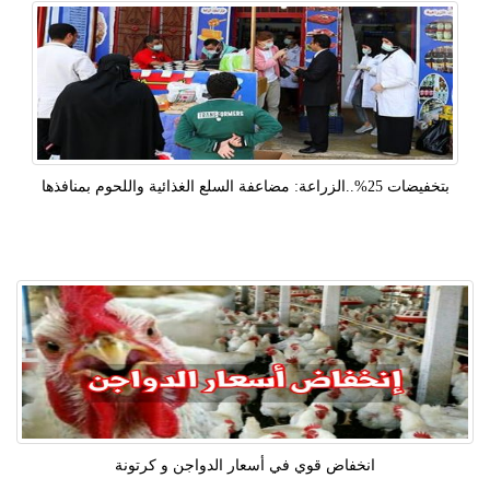
بتخفيضات 25%..الزراعة: مضاعفة السلع الغذائية واللحوم بمنافذها
انخفاض قوي في أسعار الدواجن و كرتونة