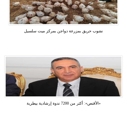
نشوب حريق بمزرعة دواجن بمركز ميت سلسيل
«الأقنص»: أكثر من 7200 ندوة إرشادية بيطرية