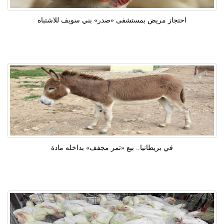
احتجاز مريض بمستشفى «صدر» بني سويف للاشتباه
في بريطانيا.. بيع «تمر مجفف» بداخله مادة