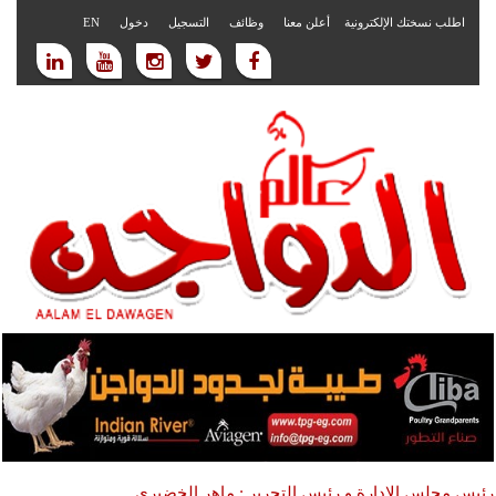
اطلب نسختك الإلكترونية
أعلن معنا
وظائف
التسجيل
دخول
EN
رئيس مجلس الادارة و رئيس التحرير : ماهر الخضيري