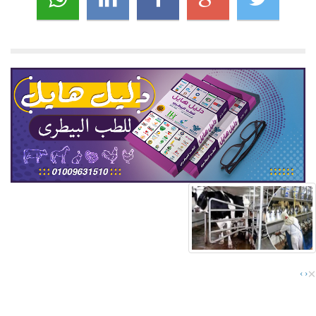
×
›
‹