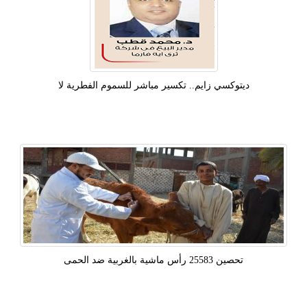
دیتوکسي زايم.. تكسير مباشر للسموم الفطرية لا
تحصين 25583 رأس ماشية بالغربية ضد الحمى