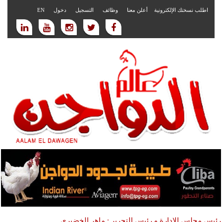
اطلب نسختك الإلكترونية
أعلن معنا
وظائف
التسجيل
دخول
EN
رئيس مجلس الادارة و رئيس التحرير : ماهر الخضيري