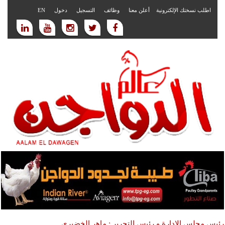
اطلب نسختك الإلكترونية
أعلن معنا
وظائف
التسجيل
دخول
EN
رئيس مجلس الادارة و رئيس التحرير : ماهر الخضيري