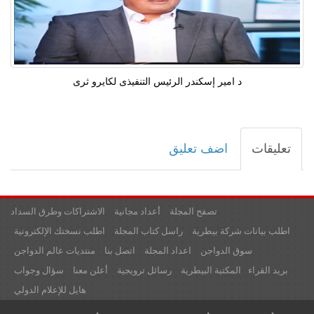
د امير إسكندر الرئيس التنفيذى لكايرو ثرى
تعليقات
اضف تعليق
تصفح المجلة
أعداد مجانية
الاشتراكات وطرق السداد
اطلب بيانات شركة بيطرية
راسل كتاب المجلة
اطلب نسختك الإلكترونية
سوق الدواجن
اعداد المجلة
اتصل بنا
منتديات عالم الدواجن
بريد القراء
المكتبة البيطرية
رسائل ترويجية
أعلن معنا
سؤال وجواب
هايل للإعلام الدولي