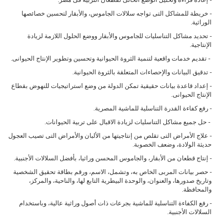
- خريطة للمشاكل التى تواجه سلالات الجاموس، والأبقار لتحسين خصائصها
الوراثية.
- تحديد مشاكل التناسليات للجاموس والأبقار ووضع الحلول اللازمة لزيادة
الإنتاجية.
- تقديم خدمات واقعية لتنمية الثروة الحيوانية وتحسين وتطوير الإنتاج الحيوانى.
- تدقيق البيانات والإحصاءات المتعلقة بالثروة الحيوانية.
- إعداد قاعدة بيانات حقيقية تمكن الدولة من وضع استراتيجيات للنهوض بقطاع
الإنتاج الحيوانى.
- رفع كفاءة القدرة التناسلية للماشية المصرية.
- حل جميع مشاكل التناسليات لزيادة الاقبال على تربية الحيوانات.
- علاج الأمراض التى تقلص من إنتاجيتها من الألبان والأمراض التى تصيب العجول
حديثة الولادة، وضعف الخصوبة.
- إنتاج قطعان من الأبقار، والجاموس المحسن وراثيا، بأفضل السلالات الأجنبية.
- حصر بيانات المربى الخاص به، وتشمل، الاسم، ورقم بطاقة تحقيق الشخصية
وتاريخ صدورها، والعنوان، والوحدة البيطرية التابع لها، والناحية، والمركز،
والمحافظة.
- رفع الكفاءة التناسلية للماشية بجرعات ذات أصول وراثية عالية، وباستخدام
السلالات الأجنبية.