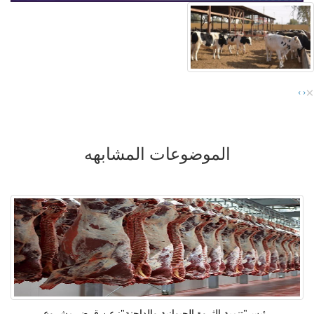
×
›
‹
الموضوعات المشابهه
رئيس"تنمية الثروة الحيوانية والداجنة": عن قرض مشروع