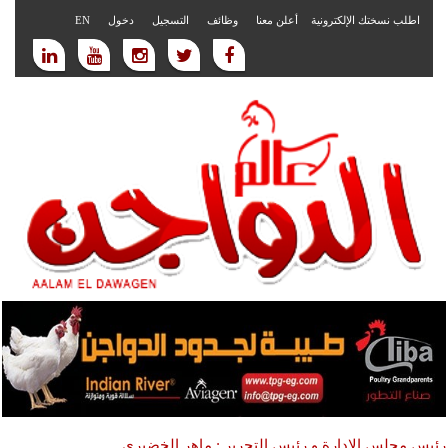
اطلب نسختك الإلكترونية
أعلن معنا
وظائف
التسجيل
دخول
EN
رئيس مجلس الادارة و رئيس التحرير : ماهر الخضيري