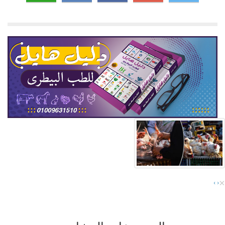
×
›
‹