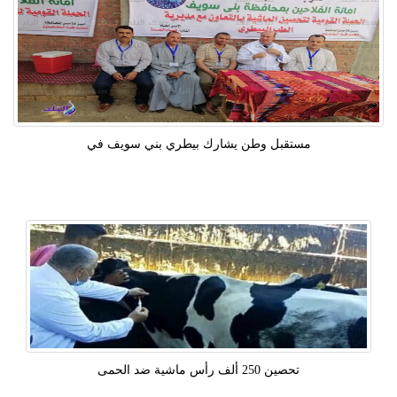
مستقبل وطن يشارك بيطري بني سويف في
تحصين 250 ألف رأس ماشية ضد الحمى