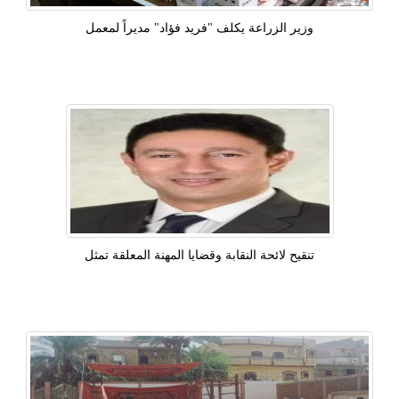
وزير الزراعة يكلف "فريد فؤاد" مديراً لمعمل
تنقيح لائحة النقابة وقضايا المهنة المعلقة تمثل