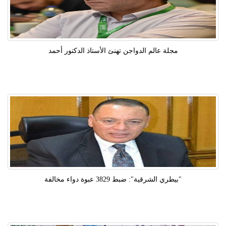
مجلة عالم الدواجن تهنئ الأستاذ الدكتور أحمد
"بيطري الشرقية": ضبط 3829 عبوة دواء مخالفة