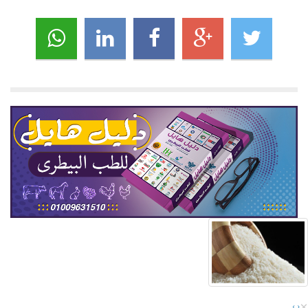
×
›
‹