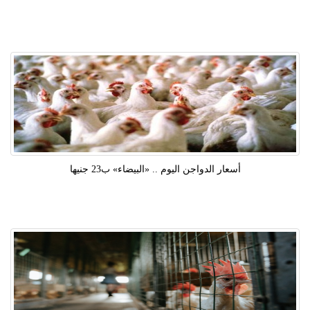
أسعار الدواجن اليوم .. «البيضاء» ب23 جنيها