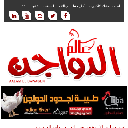
اطلب نسختك الإلكترونية
أعلن معنا
وظائف
التسجيل
دخول
EN
رئيس مجلس الادارة و رئيس التحرير : ماهر الخضيري