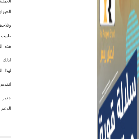
العملي
الحيوا
ونلاحظ
طبيب ب
هذه ا
لذلك ن
لهذا ا
لتقدي
جدير ب
الدعم 