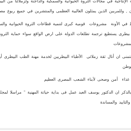
ة الإنتاجية في مجالات الثروة الحيوانية والسمكية والداجنة ولزملائنا من ال
ن , وللمربين الذين يمثلون الغالبية العظمى والمنتشرين في جميع ربوع مص
 في الأونة مشروعات قومية كبرى لتنمية قطاعات الثروة الحيوانية والسم
يطرى يستطيع ترجمة تطلعات الدولة على ارض الواقع سواء حماية الثروة الح
لمشروعات
تمنى ان أنال ثقة زملائى الأطباء البيطريين لخدمة مهنة الطب البيطرى أ
لوطن
م غذاء أمن وصحى لأبناء الشعب المصرى العظيم
الذكر ان الدكتور يوسف العبد عمل فى بداية حياتة المهنية " مراسلا لمج
والتاييد والمساندة