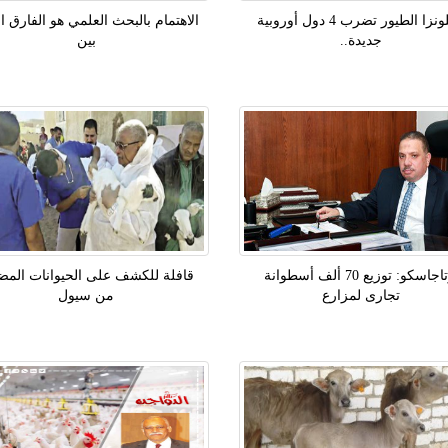
إنفلونزا الطيور تضرب 4 دول أوروبية
الاهتمام بالبحث العلمي هو الفارق ال
جديدة..
بين
بوتاجاسكو: توزيع 70 ألف أسطوانة
قافلة للكشف على الحيوانات المض
تجارى لمزارع
من سيول