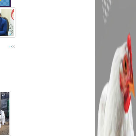
×
›
‹