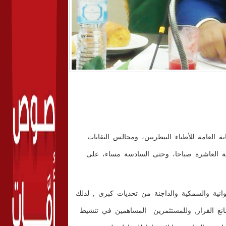
ابة العامة للأطباء البيطريين، ومجالس النقابات
 الجيزة، قنا"، غدا الأربعاء، 26 أغسطس 2020، من الساعة العاشرة صباحا، وحتى السادسة مساء، على
انية والسمكية والداجنة من تحديات كبرى , لذلك
صانع القرار, وللمستثمرين المساهمين في تنشيط