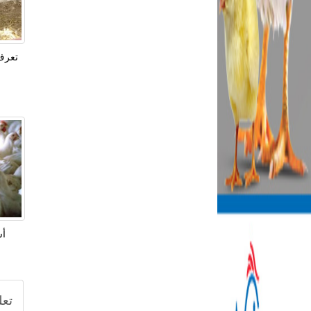
تعرف 
أس
تعل