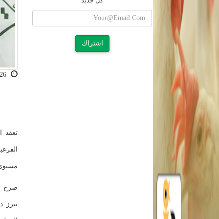
كل جديد
اشتراك
2020-08-26 00:06:21
تعقد ا
مستوى 
صرح ال
يبرز د