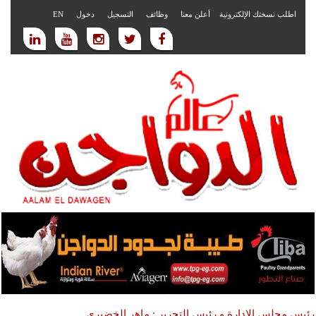
اطلب نسختك الإلكترونية
أعلن معنا
وظائف
التسجيل
دخول
EN
رئيس مجلس الادارة و رئيس التحرير : ماهر الخضيري