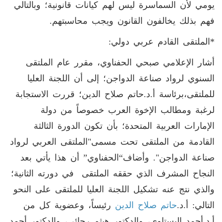
يومي لأن السماسرة ليس لهم كيانات قانونية؛ وبالتالي
فهم بذلك يخالفون القانون ويجب محاسبتهم.
*الملتقى القادم عربي دولي:
أشار الإعلامي صبحي الحفناوي، مقرر عام الملتقى
السنوي لرواد صناعة الدواجن؛ إلى أن اللجنة العليا
للملتقى،برئاسة أ.د.حاتم صلاح الدين؛ قررت الاستجابة
لرغبة ومطالب الإخوة العرب خصوصاً من دولة
الإمارات العربية المتحدة؛ بأن تكون الدورة الثالثة
القادمة من الملتقى تحت مسمى"الملتقى العربي لرواد
صناعة الدواجن". وأضاف“الحفناوي” أن هذا يأتي بعد
النجاح المشرف الذي حققه الملتقى في دورته الثانية؛
والذي نتج عنه تشكيل اللجنة العليا للملتقى على النحو
التالي: أ.د.
حاتم صلاح الدين
رئيساً، وعضوية كل من
أ.د.أحمد البستاوي، والدكتور هيثم رجائي، والدكتور أحمد