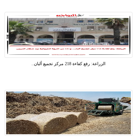
الزراعة: رفع كفاءة 218 مركز تجميع ألبان..