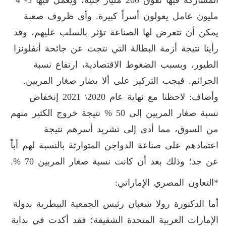
المشاركة فيها تفوق
200
مليار جنيه، ويعمل فيها
3
-
4
مليون عامل يعولون أسراً كبيرة. وأى ظروف صعبة
يمكن أن تتعرض لها الصناعة تؤثر بالسلب عليهم، وقد
رأينا نتيجة أزمة البطالة التي نتجت عن جائحة أنفلونزا
الطيور، وبسبب الضغوط الاقتصادية، ارتفاع نسبة
الجرائم. فيجب التركيز على ألا يضار صغار المربين.
وأضاف: لاحظنا مع نهاية عام
\2020
2021
إنخفاض
نسبة صغار المربين إلى
50
% نتيجة خروج الكثير منهم
من السوق، مما أدى إلى تشريد أسرهم نتيجة
اعتمادهم على صناعة الدواجن المتوارثة بالنسبة لهم أباً
عن جد؛ وذلك بعد أن كانت نسبة صغار المربين
70
%.
*التعاون المصري الإماراتي:
أما الدكتورة رولا شعبان رئيس الجمعية البيطرية بدولة
الإمارات العربية المتحدة الشقيقة؛ فقد أكدت في بداية