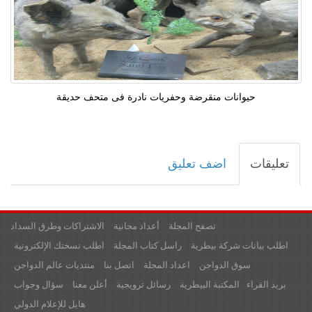
حيوانات منقرضة وحفريات نادرة فى متحف حديقة
تعليقات
اضف تعليق
تصفح المجلة
أعداد مجانية
الاشتراكات وطرق السداد
اطلب بيانات شركة بيطرية
راسل كتاب المجلة
اطلب نسختك الإلكترونية
سوق الدواجن
اعداد المجلة
اتصل بنا
منتديات عالم الدواجن
بريد القراء
المكتبة البيطرية
رسائل ترويجية
أعلن معنا
سؤال وجواب
هايل للإعلام الدولي