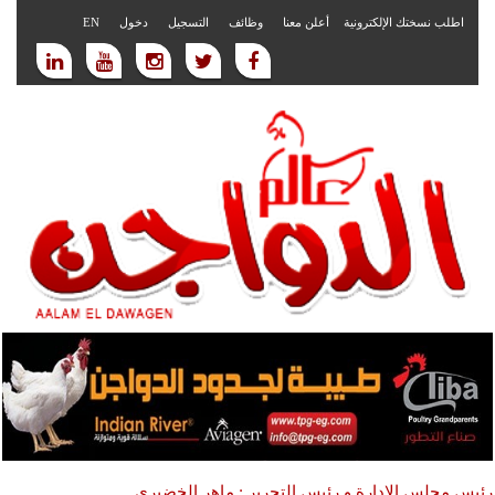
اطلب نسختك الإلكترونية
أعلن معنا
وظائف
التسجيل
دخول
EN
رئيس مجلس الادارة و رئيس التحرير : ماهر الخضيري