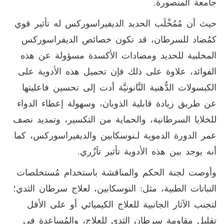
جامعة المنصورة.
حيث أن مُمُخْلَب الحديد الديفيراسوركس له تأثير قوي
كمُضاد للسرطان، قد تكون خصائص الديفراسوركس
المخلبية للحديد ومضادات الأكسدة مسؤولة عن هذه
الفوائد، علاوة على ذلك فإن تحميل هذه الأدوية على
الكبسولات الدُّهنية النَّانونيَّة أدت إلى تحسين فاعليتها
عن طريق زيادة قابلية الذوبان، وسهولة إعطاء الدواء
للخلايا السرطانية، والحماية من التكسير، وتمديد نصف
عمر الدورة الدموية لـنوسكابين والديفيراسوركس، كما
أنه يوجد بين هذه الأدوية تأثير تآزُري.
وأوصت لجنة الحكم والمناقشة باستخدام مُستخلصات
النباتات الطبية، مثل: النوسكابين، لعلاج سرطان الثدي؛
لتجنب الآثار الجانبية للعلاج الكيميائي أو على الأقل
تقليل مقاومة سرطان الثدي للعلاج، والمُساعدة في