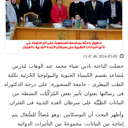
2024-03-09 13:47:46
حصلت الباحثة نادين ضياء محمد عبد الوهاب مُدَرس
مُسَاعد بقسم الكيمياء الحيوية والبيولوجيا الجُزئية بكلية
الطب البيطرى - جامعة المنصورة، على درجة الدكتوراه
فى رسالتها بعنوان تأثير بعض المُرَكَّبَات النشطة من
النباتات الطِبِّيَّة على سرطان الغدة الثديية فى الفئران.
وأظهر البحث أن النوسكابين -وهو مُضادٌّ للسُّعَال يتم
إنتاجه من النباتات- مجموعةً من التأثيرات الدوائية