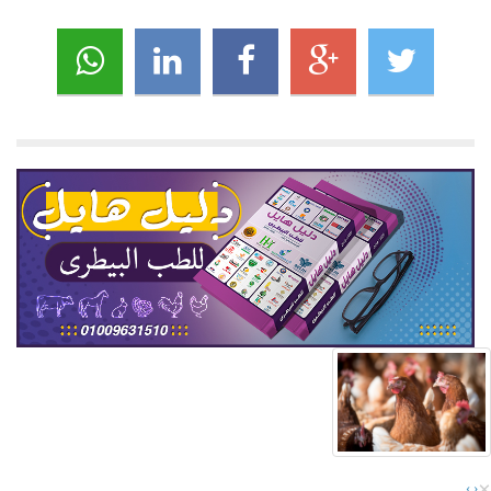
×
›
‹