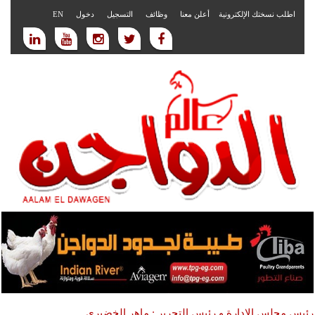
اطلب نسختك الإلكترونية
أعلن معنا
وظائف
التسجيل
دخول
EN
رئيس مجلس الادارة و رئيس التحرير : ماهر الخضيري