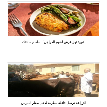
"ثورة تهز عرش لحوم الدواجن".. طعام مائدتك
الزراعة ترسل قافلة بيطرية لدعم صغار المربين