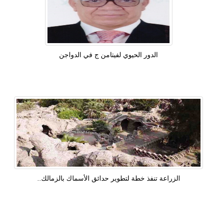
الدور الحيوي لفيتامن ج في الدواجن
الزراعة تنفذ خطة لتطوير حدائق الأسماك بالزمالك..