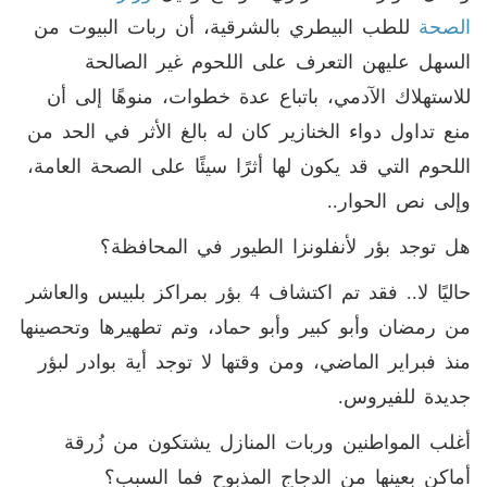
الصحة
للطب البيطري بالشرقية، أن ربات البيوت من
السهل عليهن التعرف على اللحوم غير الصالحة
للاستهلاك الآدمي، باتباع عدة خطوات، منوهًا إلى أن
منع تداول دواء الخنازير كان له بالغ الأثر في الحد من
اللحوم التي قد يكون لها أثرًا سيئًا على الصحة العامة،
وإلى نص الحوار..
هل توجد بؤر لأنفلونزا الطيور في المحافظة؟
حاليًا لا.. فقد تم اكتشاف 4 بؤر بمراكز بلبيس والعاشر
من رمضان وأبو كبير وأبو حماد، وتم تطهيرها وتحصينها
منذ فبراير الماضي، ومن وقتها لا توجد أية بوادر لبؤر
جديدة للفيروس.
أغلب المواطنين وربات المنازل يشتكون من زُرقة
أماكن بعينها من الدجاج المذبوح فما السبب؟