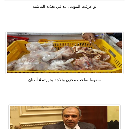
لو عرفت الموديل دة في تغذية الماشية
سقوط صاحب مخزن وثلاجة بحوزته 4 أطنان