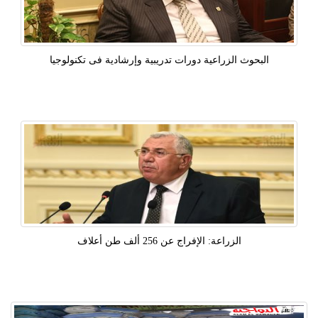
البحوث الزراعية دورات تدريبية وإرشادية فى تكنولوجيا
الزراعة: الإفراج عن 256 ألف طن أعلاف