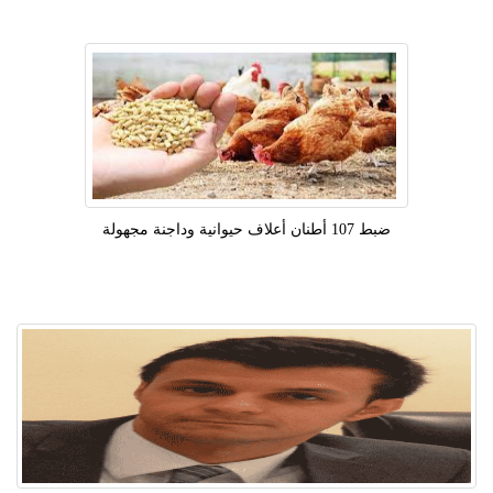
ضبط 107 أطنان أعلاف حيوانية وداجنة مجهولة