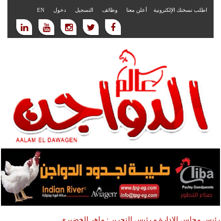
اطلب نسختك الإلكترونية
أعلن معنا
وظائف
التسجيل
دخول
EN
رئيس مجلس الادارة و رئيس التحرير : ماهر الخضيري