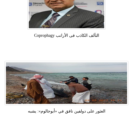
التآلف الكاذب فى الأرانب Coprophagy
العثور على دولفين نافق في «أبوجالوم»: يشبه