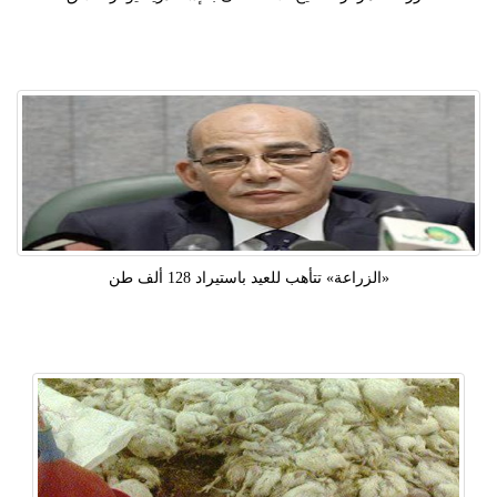
«الزراعة» تتأهب للعيد باستيراد 128 ألف طن