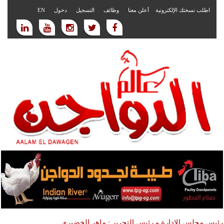
اطلب نسختك الإلكترونية
أعلن معنا
وظائف
التسجيل
دخول
EN
رئيس مجلس الادارة و رئيس التحرير : ماهر الخضيري