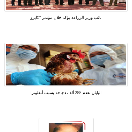
نائب وزير الزراعة يؤكد خلال مؤتمر "كايرو
اليابان تعدم 288 ألف دجاجة بسبب أنفلونزا