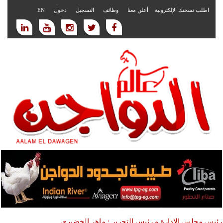
اطلب نسختك الإلكترونية
أعلن معنا
وظائف
التسجيل
دخول
EN
رئيس مجلس الادارة و رئيس التحرير : ماهر الخضيري