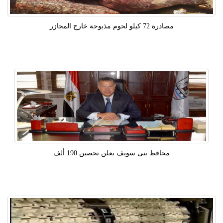
مصادرة 72 كيلو لحوم مذبوحة خارج المجازر
محافظ بنى سويف يعلن تحصين 190 ألف