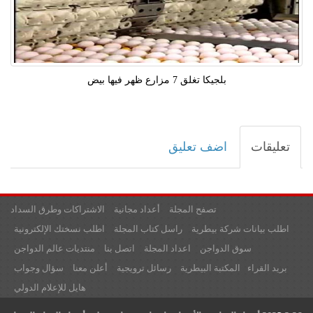
بلجيكا تغلق 7 مزارع ظهر فيها بيض
تعليقات
اضف تعليق
تصفح المجلة
أعداد مجانية
الاشتراكات وطرق السداد
اطلب بيانات شركة بيطرية
راسل كتاب المجلة
اطلب نسختك الإلكترونية
سوق الدواجن
اعداد المجلة
اتصل بنا
منتديات عالم الدواجن
بريد القراء
المكتبة البيطرية
رسائل ترويجية
أعلن معنا
سؤال وجواب
هايل للإعلام الدولي