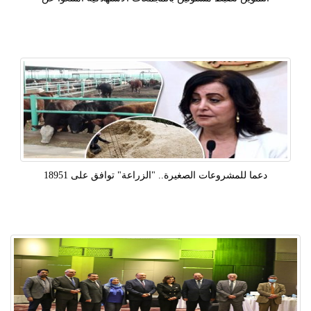
دعما للمشروعات الصغيرة.. "الزراعة" توافق على 18951