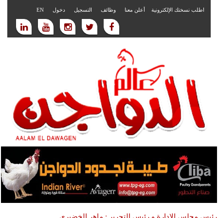
اطلب نسختك الإلكترونية
أعلن معنا
وظائف
التسجيل
دخول
EN
رئيس مجلس الادارة و رئيس التحرير : ماهر الخضيري