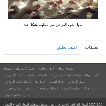
تناول لحوم الدواجن غير المطهية بشكل جيد
تعليقات
اضف تعليق
تصفح المجلة
أعداد مجانية
الاشتراكات وطرق السداد
اطلب بيانات شركة بيطرية
راسل كتاب المجلة
اطلب نسختك الإلكترونية
سوق الدواجن
اعداد المجلة
اتصل بنا
منتديات عالم الدواجن
بريد القراء
المكتبة البيطرية
رسائل ترويجية
أعلن معنا
سؤال وجواب
هايل للإعلام الدولي