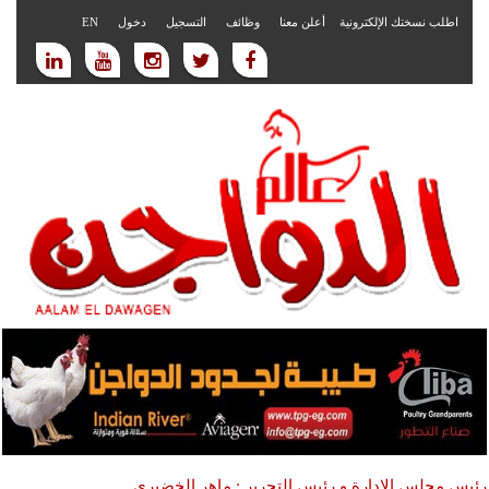
اطلب نسختك الإلكترونية
أعلن معنا
وظائف
التسجيل
دخول
EN
رئيس مجلس الادارة و رئيس التحرير : ماهر الخضيري