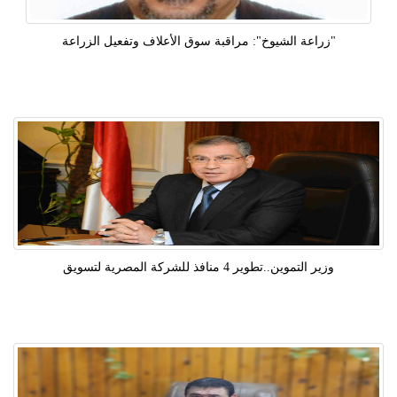
"زراعة الشيوخ": مراقبة سوق الأعلاف وتفعيل الزراعة
وزير التموين..تطوير 4 منافذ للشركة المصرية لتسويق