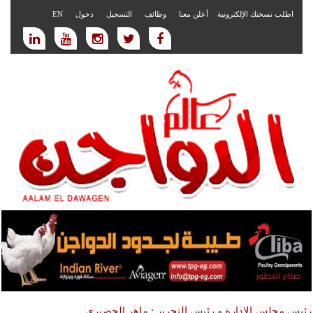
اطلب نسختك الإلكترونية
أعلن معنا
وظائف
التسجيل
دخول
EN
رئيس مجلس الادارة و رئيس التحرير : ماهر الخضيري