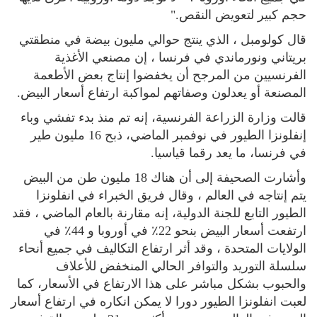
حجم كبير لتعويض النقص."
قال كولومبل ، الذي ينتج حوالي مليون بيضة في منطقتي
بريتاني ونورماندي في فرنسا ، إن مصنعي الأغذية
الفرنسيين من المرجح أن يخفضوا إنتاج بعض الأطعمة
المصنعة أو يعدلون وصفاتهم لمواكبة ارتفاع أسعار البيض.
قالت وزارة الزراعة الفرنسية، إنه تم منذ بدء تفشي وباء
إنفلونزا الطيور في نوفمبر الماضي، ذبح 16 مليون طير
في فرنسا، ما يعد رقما قياسيا.
وأشارت الصحيفة إلى أن هناك 18 مليون طن من البيض
يتم إنتاجه في العالم ، وقال فريق الخبراء في انفلونزا
الطيور التابع للجنة الدولية، إنه مقارنة بالعام الماضي ، فقد
ارتفعت أسعار البيض بنحو 22٪ في أوروبا و 44٪ في
الولايات المتحدة ، وقد أثر ارتفاع التكاليف في جميع أنحاء
سلسلة التوريد والتوافر الحالي المنخفض للأعلاف
والحبوب بشكل مباشر على هذا الارتفاع في الأسعار، كما
لعبت انفلونزا الطيور دورا لا يمكن انكاره في ارتفاع أسعار