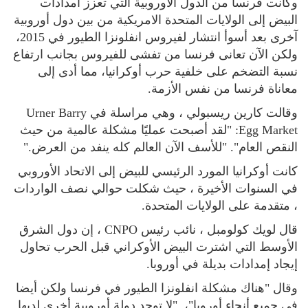
وكانت فرنسا من الدول الأوروبية التي تعزز امدادات
البيض إلى الولايات المتحدة الامريكية من بين دول أوروبية
آخرى بعد أسوأ انتشار لفيروس انفلونزا الطيور في 2015،
ولكن الآن تعانى فرنسا من تفشى للفيروس بجانب ارتفاع
نسبة التضخم على خلفية حرب أوكرانيا، مما أدى إلى
معاناة فرنسا من نفس الأزمة.
وقالت كارين ريسبولي ، وهي مراسلة في Urner Barry
Egg Market: "لقد أصبحت عمليًا مشكلة عالمية من حيث
النقص العام". "للأسف الآن العالم كله ينفد من العرض."
كانت أوكرانيا المورد الرئيسي للبيض إلى الاتحاد الأوروبي
في السنوات الأخيرة ، حيث شكلت حوالي نصف الواردات
، متقدمة على الولايات المتحدة.
قال لويك كولومبل ، نائب رئيس CNPO ، إن دول الشرق
الأوسط التي اشترت البيض الأوكراني قبل الحرب تحاول
إيجاد إمدادات بديلة في أوروبا.
وقال "هناك مشكلة انفلونزا الطيور في فرنسا ولكن أيضا
في جميع أنحاء أوروبا"، "لا توجد دولة أوروبية أخرى لديها