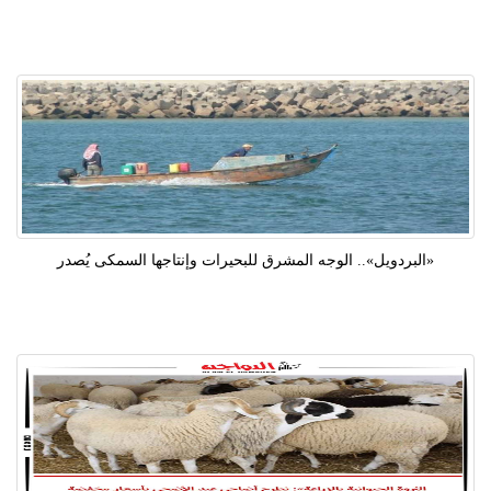
«البردويل».. الوجه المشرق للبحيرات وإنتاجها السمكى يُصدر