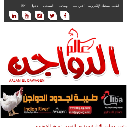
اطلب نسختك الإلكترونية
أعلن معنا
وظائف
التسجيل
دخول
EN
رئيس مجلس الادارة و رئيس التحرير : ماهر الخضيري