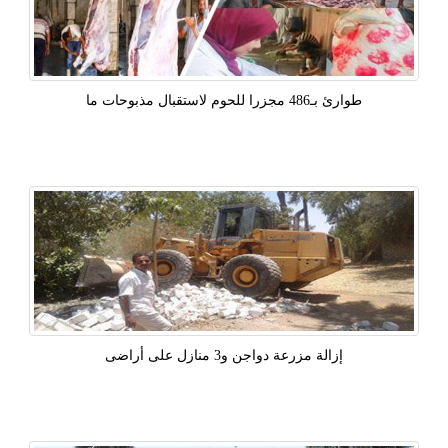
طوارئ بـ486 مجزرا للحوم لاستقبال مذبوحات ما
إزالة مزرعة دواجن و3 منازل على أراضى