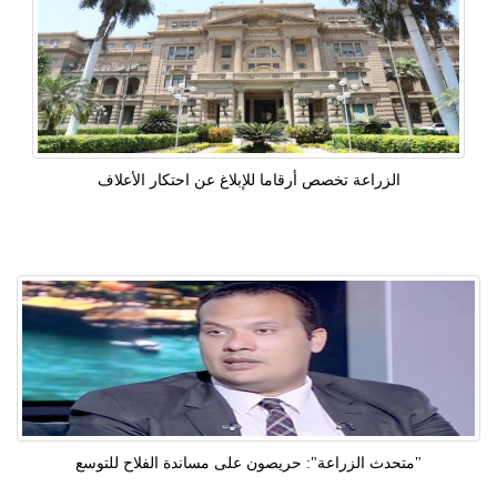
الزراعة تخصص أرقاما للإبلاغ عن احتكار الأعلاف
"متحدث الزراعة": حريصون على مساندة الفلاح للتوسع