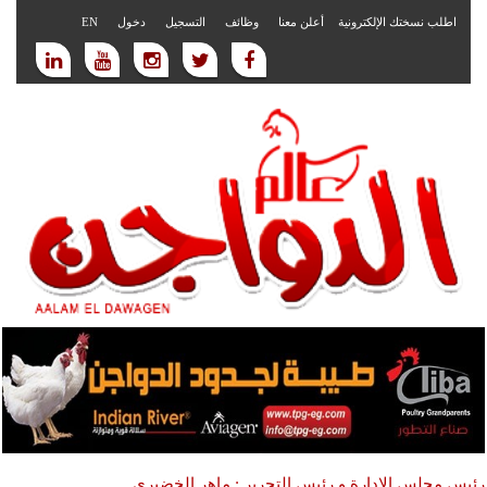
اطلب نسختك الإلكترونية
أعلن معنا
وظائف
التسجيل
دخول
EN
رئيس مجلس الادارة و رئيس التحرير : ماهر الخضيري