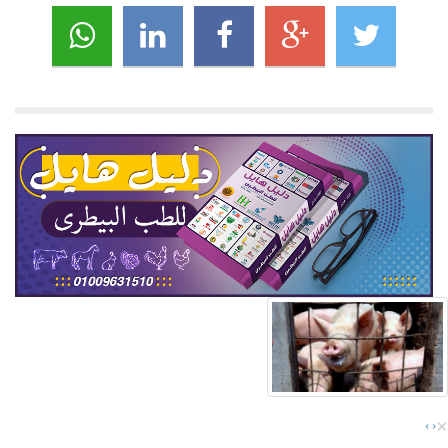
×
›
‹