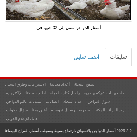
أسعار الدواجن تصل إلى 32 جنيها فى
تعليقات
اضف تعليق
تصفح المجلة
أعداد مجانية
الاشتراكات وطرق السداد
اطلب بيانات شركة بيطرية
راسل كتاب المجلة
اطلب نسختك الإلكترونية
سوق الدواجن
اعداد المجلة
اتصل بنا
منتديات عالم الدواجن
بريد القراء
المكتبة البيطرية
رسائل ترويجية
أعلن معنا
سؤال وجواب
هايل للإعلام الدولي
جميع حقوق النشر محفوظة لدى مؤسسة عالم الدواجن