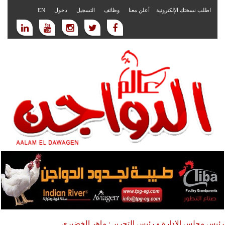
اطلب نسختك الإلكترونية
أعلن معنا
وظائف
التسجيل
دخول
EN
رئيس مجلس الادارة و رئيس التحرير : ماهر الخضيري