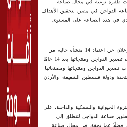
داث طفرة نوعية في مجال صناعة
صناعة الدواجن في مصر، لتحقيق الأهداف
يادي في هذه الصناعة على المستوى
وأعرب القصير عن سعادته بهذا الإنجاز الذي أتى بثماره - منذ الإعلان عن اعتماد 14 منشأة خالية من
إنفلونزا الطيور بمصر في يونيو 2020 – والذي ساهم فى استئناف تصدير الدواجن ومنتجاتها بعد 14 عامًا
مصر في 2006، حيث تم فتح باب تصدير الدواجن ومنتجاتها ومصنعاتها
لمتحدة ودولة فلسطين الشقيقة، والأردن
وة الحيوانية والسمكية والداجنة، على
تطوير صناعة الدواجن لتنطلق إلى
بلاد فضلًا عما تحقق في مجال صناعة