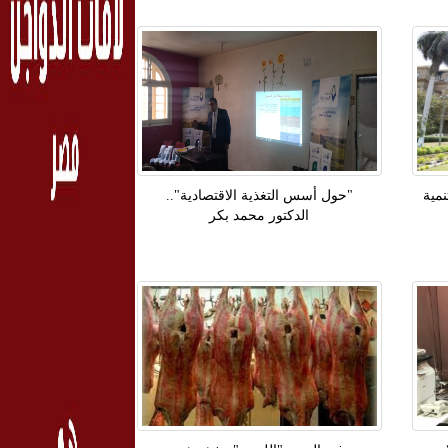
مية
"حول أسس التغذية الاقتصادية"..
الدكتور محمد بكر