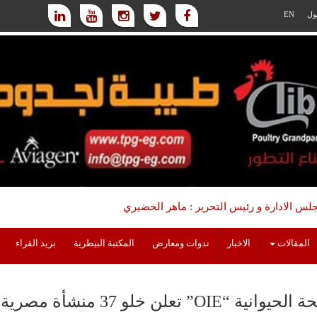
ول
EN
س الادارة و رئيس التحرير : ماهر الخضيري
المقالات
الاخبار
ندوات ومعارض
المكتبة البيطرية
بريد القراء
 “OIE” تعلن خلو 37 منشأة مصرية من مرض إنفلونزا الطيور