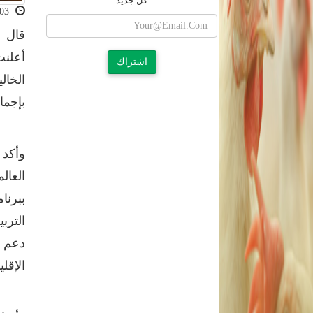
كل جديد
2022-03-03 10:44:40
أعلنت
اشتراك
بإجمالى 7
وأكد 
العال
ببرنا
الترب
دعم و
الإقل