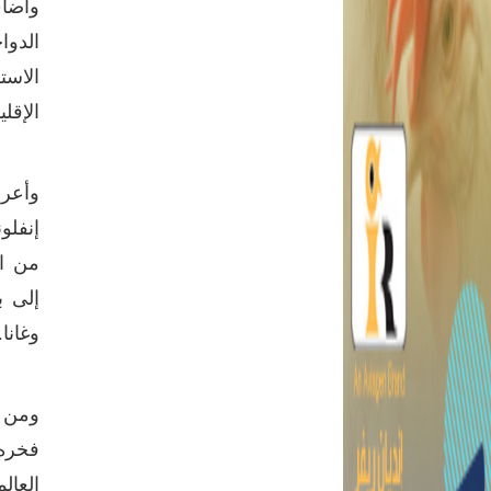
وأضاف
الدوا
الاست
الإقل
إلى ب
وغانا.
ومن ج
فخره 
العال