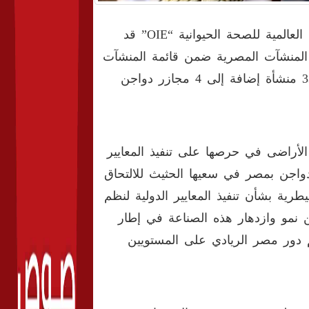
قال السيد القصير وزير الزراعة واستصلاح الأراضى، إن المنظمة العالمية للصحة الحيوانية “OIE” قد
 المنشآت المصرية ضمن قائمة المنشآت
الخالية من مرض إنفلونزا الطيور ليبلغ عدد المنشآت حتى الآن 33 منشأة إضافة إلى 4 مجازر دواجن
 الأراضى في حرصها على تنفيذ المعايير
دواجن بمصر في سعيها الحثيث للالتحاق
يطرية بشأن تنفيذ المعايير الدولية لنظم
ن نمو وازدهار هذه الصناعة في إطار
م دور مصر الريادي على المستويين