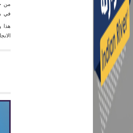
من خل
في هذ
هذا و
الانج