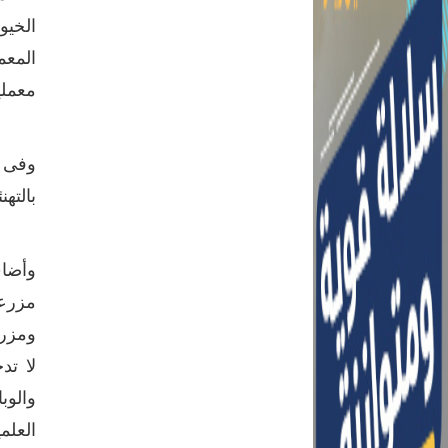
الخيو
المعم
معملي
وفى ذ
بالته
وأضاف
مزرعة
ومزرع
لا تد
والوب
العلم