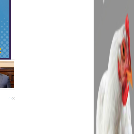
×
›
‹