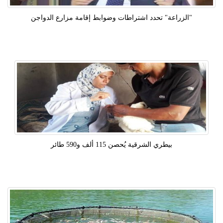
"الزراعة" تحدد اشتراطات وضوابط إقامة مزارع الدواجن
بيطري الشرقية يُحصن 115 ألف و590 طائر