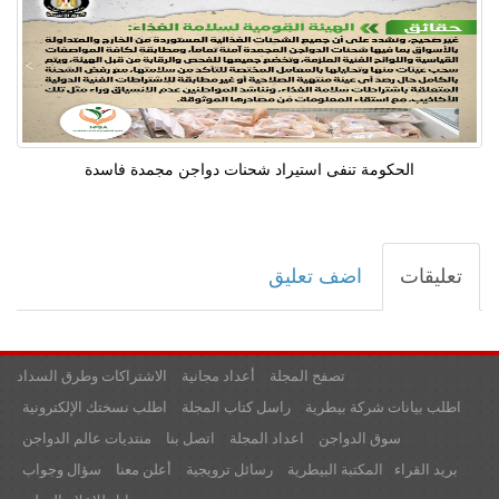
الحكومة تنفى استيراد شحنات دواجن مجمدة فاسدة
تعليقات
اضف تعليق
تصفح المجلة
أعداد مجانية
الاشتراكات وطرق السداد
اطلب بيانات شركة بيطرية
راسل كتاب المجلة
اطلب نسختك الإلكترونية
سوق الدواجن
اعداد المجلة
اتصل بنا
منتديات عالم الدواجن
بريد القراء
المكتبة البيطرية
رسائل ترويجية
أعلن معنا
سؤال وجواب