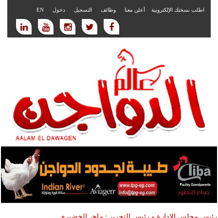
اطلب نسختك الإلكترونية
أعلن معنا
وظائف
التسجيل
دخول
EN
رئيس مجلس الادارة و رئيس التحرير : ماهر الخضيري