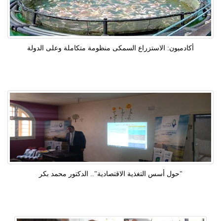
أكادميون: الاستزراع السمكى منظومة متكاملة وعلى الدولة
"حول أسس التغذية الاقتصادية".. الدكتور محمد بكر