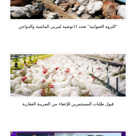
"الثروة الحيوانية" تحدد 11توصية لمربى الماشية والدواجن
قبول طلبات المستثمرين للإعفاء من الضريبة العقارية