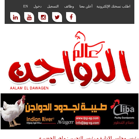
اطلب نسختك الإلكترونية
أعلن معنا
وظائف
التسجيل
دخول
EN
رئيس مجلس الادارة و رئيس التحرير : ماهر الخضيري