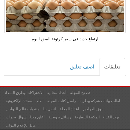
ارتفاع جديد في سعر كرتونة البيض اليوم
تعليقات
اضف تعليق
تصفح المجلة
أعداد مجانية
الاشتراكات وطرق السداد
اطلب بيانات شركة بيطرية
راسل كتاب المجلة
اطلب نسختك الإلكترونية
سوق الدواجن
اعداد المجلة
اتصل بنا
منتديات عالم الدواجن
بريد القراء
المكتبة البيطرية
رسائل ترويجية
أعلن معنا
سؤال وجواب
هايل للإعلام الدولي