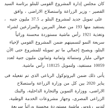
كان مجلس إدارة المشروع القومى للبتلو برئاسة السيد
القصير - وزير الزراعة واستصلاح الاراضى ، وافق
على تمويل جديد لمشروع البتلو بـ 37.5 مليون جنيه ،
يستفيد منها 193 من صغار المربين والمزارعين لشراء
وتغذية 1921 رأس ماشية مستوردة محسنة وراثياً
سريعة النمو لتسمينهم ضمن المشروع القومي لإحياء
البتلو، ويصبح إجمالي ما تم تمويله للمشروع حتى الأن
حوالى مليار وستمائة وثمانية وثمانون مليون جنية لعدد
10059 مستفيد، ولتمويل 118125 رأس ماشية.
يأتى ذلك ضمن البروتوكول الرباعى الذى تم تفعيله فى
يناير 2020 بين كل من وزارة الزراعة واستصلاح
الاراضى، ووزارة التموين والتجارة الداخلية، والبنك
الزراعى المصرى، وجهاز مشروعات الخدمة الوطنية،
لتدبير رؤوس ماشية مستوردة محسنة وراثياً سريعة