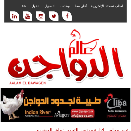
اطلب نسختك الإلكترونية
أعلن معنا
وظائف
التسجيل
دخول
EN
رئيس مجلس الادارة و رئيس التحرير : ماهر الخضيري