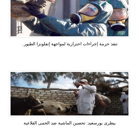
تنفذ حزمة إجراءات احترازية لمواجهة إنفلونزا الطيور..
بيطرى بورسعيد: تحصين الماشية ضد الحمى القلاعية