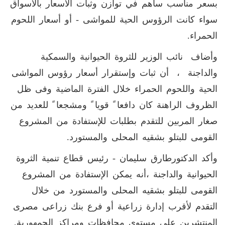
بسعر مناسب ساهم في توازن وثبات الأسعار بالأسواق
سواء كانت الرؤوس الحية للمواشى - أو أسعار اللحوم
الحمراء.
وأضاف نائب الوزير للثروة الحيوانية والسمكية
والداجنة ، أن ثبات وإستقرار أسعار رؤوس المواشى
الحية واللحوم الحمراء خلال الفترة الماضية وفى ظل
الظروف الراهنة كان دافعا ً قويا ً ومشجعا ً للعديد من
صغار المربين للتقدم بطلبات للإستفادة من المشروع
القومى للبتلو بشقيه المحلى والمستورد.
وأكد الدكتورطارق سليمان - رئيس قطاع تنمية الثروة
الحيوانية والداجنة ،أنه يمكن الإستفادة من المشروع
القومى للبتلو بشقيه المحلى والمستورد من خلال
التقدم لأقرب إدارة زراعية أو فرع بنك زراعى مصرى
المنتشرين على مستوى محافظات ومراكز الجمهورية,