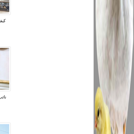
كيف 
نائب