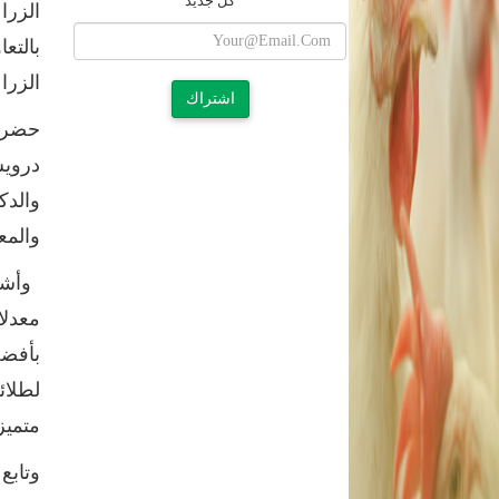
كل جديد
الزرا
بالتع
الزرا
اشتراك
حضر ا
درويش
والمع
وأشار
معدلا
بأفضل
لطلائ
متميز
وتابع