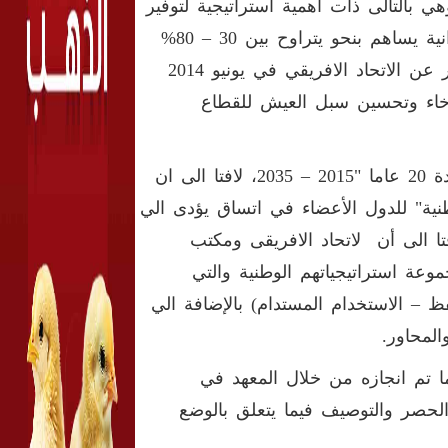
ي بالتالى ذات أهمية استراتيجية لتوفير
الامن الغذائي على صعيد القارة، لافتا الي ان قطاع الثروة الحيوانية يساهم بنحو يتراوح بين 30 – 80%
من الناتج المحلي الإجمالي للزراعة، وقال ان اعلان مالابو الصادر عن الاتحاد الافريقي في يونيو 2014
رخاء وتحسين سبل العيش للقطاع
وأضاف أنه تم صياغة استراتيجية تنمية الثروة الحيوانية للقارة لمدة 20 عاما "2015 – 2035، لافتا الى ان
طنية" للدول الأعضاء في اتساق يؤدى الي
افتا الى أن لاتحاد الافريقى ومكتب
وعة استراتيجياتهم الوطنية والتي
 – الاستخدام المستدام) بالإضافة الي
المحاور.
تم انجازه من خلال المعهد في
حصر والتوصيف فيما يتعلق بالوضع