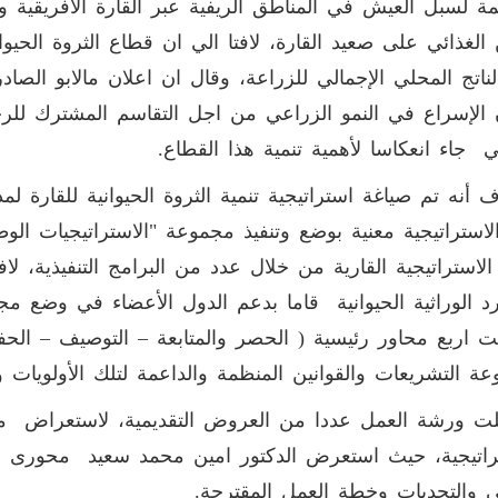
مة لسبل العيش في المناطق الريفية عبر القارة الافريقية وه
الإسراع في النمو الزراعي من اجل التقاسم المشترك لل
ي جاء انعكاسا لأهمية تنمية هذا القطاع.
لاستراتيجية معنية بوضع وتنفيذ مجموعة "الاستراتيجيات الو
 الاستراتيجية القارية من خلال عدد من البرامج التنفيذية، ل
رد الوراثية الحيوانية قاما بدعم الدول الأعضاء في وضع مجم
 اربع محاور رئيسية ( الحصر والمتابعة – التوصيف – الحفظ
ة التشريعات والقوانين المنظمة والداعمة لتلك الأولويات و
 ورشة العمل عددا من العروض التقديمية، لاستعراض ما 
راتيجية، حيث استعرض الدكتور امين محمد سعيد محورى ال
ي والتحديات وخطة العمل المقترحة.