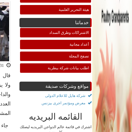
هيئة التحرير العلمية
خدماتنا
الاشتراكات وطرق السداد
أعداد مجانية
تصفح المجلة
2019-07-31 11:18:33
اطلب بيانات شركة بيطرية
قال ا
ولا ي
مواقع وشركات صديقة
والدا
شركة هايل للاعلام الدولى
معرض ومؤتمر اجرى بيزنس
العدد
المشر
القائمه البريديه
جاء ذ
اشترك في قائمة عالم الدواجن البريديه ليصلك