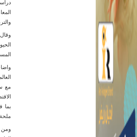
دراسا
المعا
والترب
وقال 
الحيو
المست
واضاف
مع سم
الاقت
بما ف
ملحة 
ومن ج