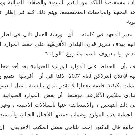
ت مستفيضة للتأكد من القيم التربوية والصفات الوراثية 
هد البحثية والجامعات المتخصصة، ويتم ذلك كله فى إطار عل
وية.
مدير المعهد في كلمته، أن ورشة العمل تاتي في اطار م
انية بهدف تعزيز قدرة البلدان الأفريقية على حفظ الموارد الو
دام، والمعروف باسم مشروع "الوراثة".
 ،أن الحفاظ على الموارد الوراثية الحيوانية يعد أحد مجالا
العالمية لإعلان إنترلاكن لعام 2007، لافتا الى 
ات تكيفية خاصة تجعلها لا تقدر بثمن بالنسبة لسبل العيش 
صادي لملايين الأفارقة، موضحا أن بعض الموارد الحيوانية
ى ذلك التهجين ، والاستعاضة عنها بالسلالات الاجنبية ، وغير
لحماية هذه الموارد وضمان حفظها للأجيال الحالية والمستقبل
انبه قال الدكتور احمد بلتاجي ممثل المكتب الافريقى، إن ا