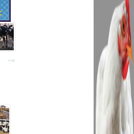
×
›
‹