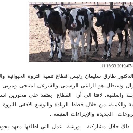
لدكتور طارق سليمان رئيس قطاع تنمية الثروة الحيوانية وا
زال وسيظل هو الراعى الرسمى والشرعى لمنتجى ومربى وصن
جنة والعلفية، لافتا الى أن القطاع يعتمد على محورين اساس
ية والكمية، من خلال خطط الزيادة والتوسع الافقى للثروة 
وعات الجديدة والإجراءات المتبعة .
لك خلال مشاركتة ورشة عمل التي اطلقها معهد بحوث الان