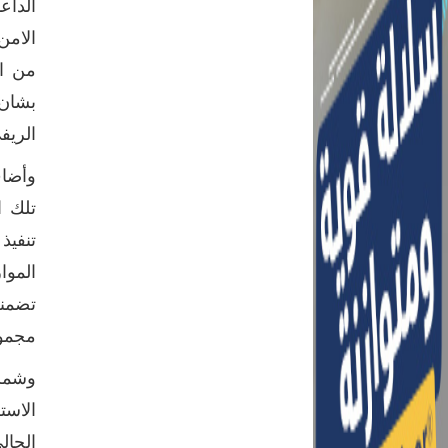
الداع
بشان 
الريف
تلك ا
تنفيذ
الموا
تضمنت
مجموع
وشملت
الاست
الحال