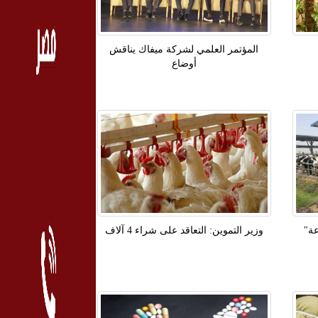
المؤتمر العلمي لشركة ميفاك يناقش
أوضاع
عة"
وزير التموين: التعاقد على شراء 4 آلاف