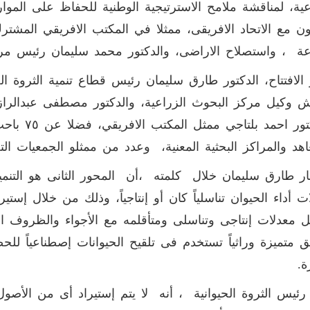
عية، لمناقشة ملامح الاسترتيجية الوطنية للحفاظ على الموارد 
اون مع الاتحاد الافريقى، ممثلا في المكتب الافريقي المشتر
عة ، واستصلاح الاراضى، والدكتور محمد سليمان رئيس مرك
لافتتاح، الدكتور طارق سليمان رئيس قطاع تنمية الثروة الحي
 وكيل مركز البحوث الزراعية، والدكتور مصطفى عبدالرازق
والدكتور ا
اهد والمراكز البحثية المعنية، وعدد من ممثلو الجمعيات التعاو
 طارق سليمان خلال كلمته ،أن المحور الثانى هو التنمي
ت أداء الحيوان تناسلياً كان أو إنتاجياً، وذلك من خلال إس
 معدلات إنتاجى وتناسلى ومتأقلمه مع الأجواء والظروف البي
ق متميزة وراثياً تستخدم فى تلقيح الحيوانات إصطناعياً ل
ة.
 رئيس الثروة الحيوانية ، أنه لا يتم إستيراد أى من الأصول 