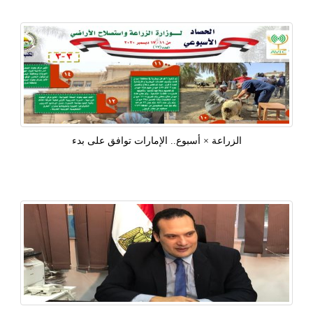
الزراعة × أسبوع.. الإمارات توافق على بدء