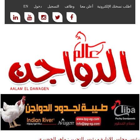
اطلب نسختك الإلكترونية
أعلن معنا
وظائف
التسجيل
دخول
EN
رئيس مجلس الادارة و رئيس التحرير : ماهر الخضيري