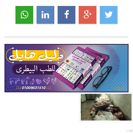
×
›
‹