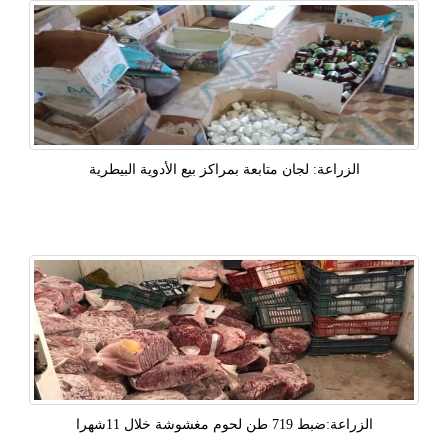
الزراعة: لجان متابعة بمراكز بيع الأدوية البيطرية
الزراعة:ضبط 719 طن لحوم مغشوشة خلال 11شهرا