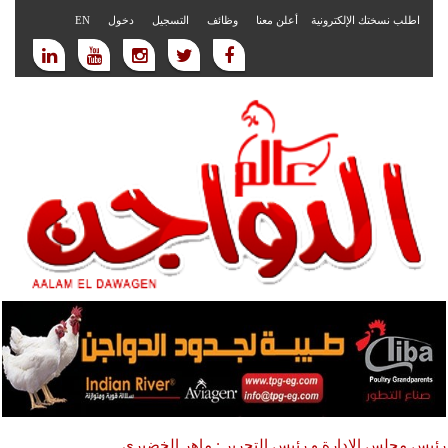
اطلب نسختك الإلكترونية
أعلن معنا
وظائف
التسجيل
دخول
EN
رئيس مجلس الادارة و رئيس التحرير : ماهر الخضيري