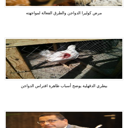
مرض كوليرا الدواجن والطرق الفعالة لمواجهته
بيطري الدقهلية يوضح أسباب ظاهرة افتراس الدواجن