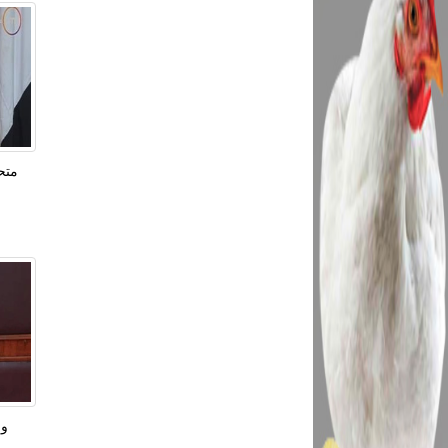
متح
وز