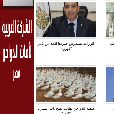
ية لرصد
الزراعة تستعرض جهودها للحد من تأثير
"كورونا"
شعبة الدواجن تطالب بفتح باب استيراد
"البط"