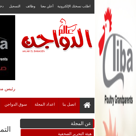
اطلب نسختك الإلكترونية
أعلن معنا
وظائف
التسجيل
دخ
رئيس مجل
اتصل بنا
اعداد المجلة
سوق الدواجن
عن المجلة
التموين: ضبطن
هيئة التحرير الصحفية