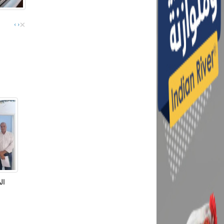
×
›
‹
ال