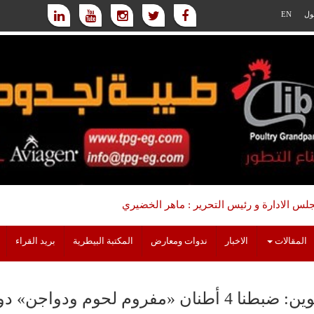
ول
EN
س الادارة و رئيس التحرير : ماهر الخضيري
المقالات
الاخبار
ندوات ومعارض
المكتبة البيطرية
بريد القراء
ا 4 أطنان «مفروم لحوم ودواجن» دون مستندات