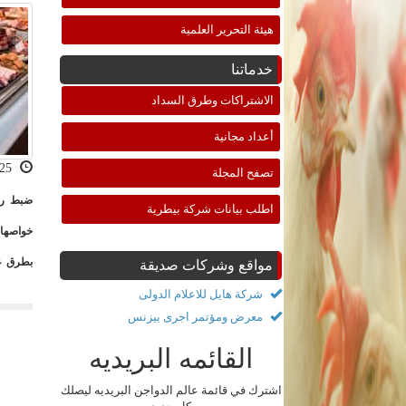
هيئة التحرير العلمية
خدماتنا
الاشتراكات وطرق السداد
أعداد مجانية
2021-10-25 16:29:40
تصفح المجلة
اطلب بيانات شركة بيطرية
خواصها 
بطرق غ
مواقع وشركات صديقة
شركة هايل للاعلام الدولى
معرض ومؤتمر اجرى بيزنس
القائمه البريديه
اشترك في قائمة عالم الدواجن البريديه ليصلك