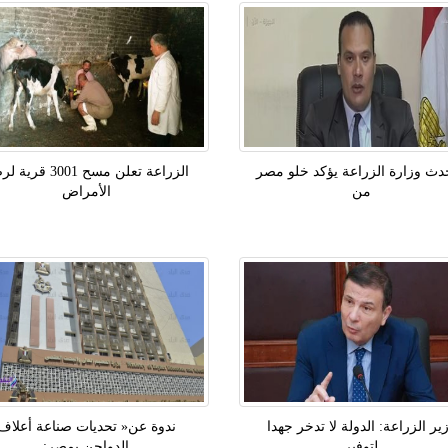
دث وزارة الزراعة يؤكد خلو مصر
الزراعة تعلن مسح 3001 قر
من
الأمراض
ير الزراعة: الدولة لا تدخر جهدا
ندوة عن« تحديات صناعة أعلاف
لتوفير
الدواجن بمصر: