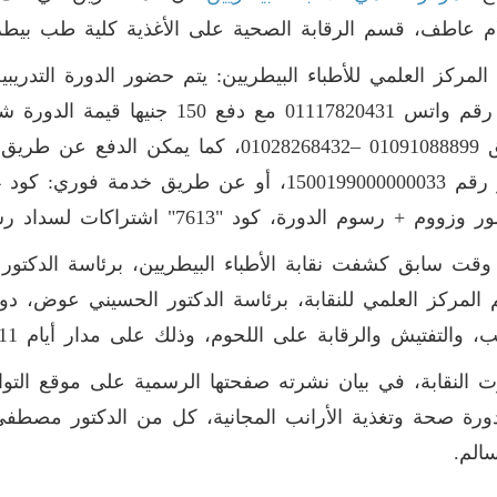
م عاطف، قسم الرقابة الصحية على الأغذية كلية طب بيطر
المركز العلمي للأطباء البيطريين: يتم حضور الدورة التدري
على رقم واتس 01117820431 مع دفع 
طريق 01091088899 –01028268432، كما يمك
 + رسوم الدورة، كود "7613" اشتراكات لسداد رسوم اشتراك النقابة العامة لعام 2022.
قت سابق كشفت نقابة الأطباء البيطريين، برئاسة الدكتور خ
 المركز العلمي للنقابة، برئاسة الدكتور الحسيني عوض، دور
 والتفتيش والرقابة على اللحوم، وذلك على مدار أيام 11، و12، و14، و15، و16 فبراير الجاري.
 النقابة، في بيان نشرته صفحتها الرسمية على موقع التو
رة صحة وتغذية الأرانب المجانية، كل من الدكتور مصطفى 
الم.