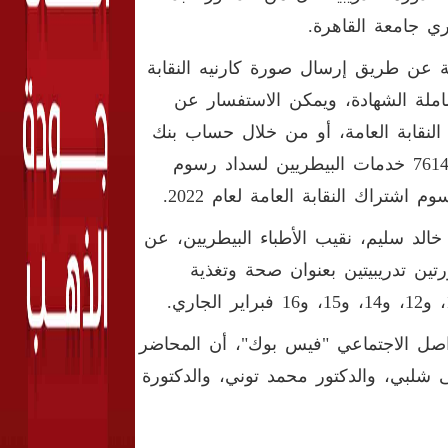
ي جامعة القاهرة.
بية عن طريق إرسال صورة كارنيه النقابة
150 جنيها قيمة الدورة شاملة الشهادة، ويمكن الاستفسار عن
ن الدفع عن طريق النقابة العامة، أو من خلال حساب بنك
مصر رقم 1500199000000033، أو عن طريق خدمة فوري: كود 7614 خدمات البيطريين لسداد رسوم
الد سليم، نقيب الأطباء البيطريين، عن
تين تدريبيتين بعنوان صحة وتغذية
اصل الاجتماعي "فيس بوك"، أن المحاضر
شلبي، والدكتور محمد توني، والدكتورة