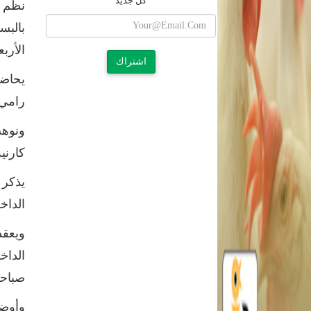
كل جديد
نظم
الأربعاء" 14 و15 و16
اشتراك
يحاضر
رامي 
ونوه
كارنية النقابة 
يذكر 
الداخ
ويعق
صباحا، والس
وأوض