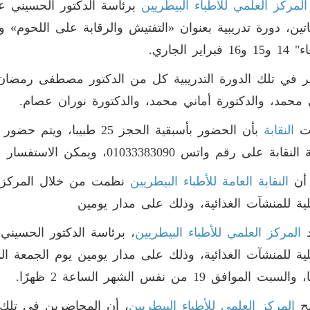
المركز العلمي للأطباء البيطريين
برئاسة الدكتور الحسيني عو
 فبراير الجاري.
 في تلك الدورة التدريبية كل من الدكتور مصطفى رمضان، و
محمد، والدكتورة أماني محمد، والدكتورة نوران عصام.
ت
النقابة
بأن الحضور بأسبقية الحجز 5
على رقم واتس 01033383090، ويمكن الاستفسار عن طريق 01091088899 – 01028268432.
أن
النقابة العامة للأطباء البيطريين
نظمت من خلال المركز ال
لية للمنشآت الغذائية، وذلك على مدار يومين
د
المركز العلمي للأطباء البيطريين
، برئاسة الدكتور الحسيني
بت الموافق 19 من نفس الشهر الساعة 2 ظهرًا.
ح
المركز العلمي للأطباء البيطريين
، أن المحاضرين في تلك ا