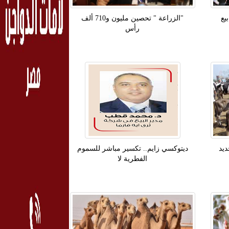
يع
"الزراعة " تحصين مليون و710 ألف
رأس
 جديد
دیتوکسي زايم.. تكسير مباشر للسموم
الفطرية لا