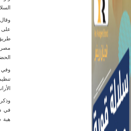
السلا
وقال 
الحضور وزووم
وفي و
تنظيم
الأرانب،
وذكرت
في دو
هبة س