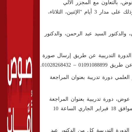
ض، بالتعاون مع المجزر الآلي
بالبساتين، دورة تدريبية بعنوان «التفتيش والرقابة على اللحوم» وذلك على مدار 3 أيام "الإثنين، الثلاثاء،
الدكتور السيد عبد الرحمن، والدكتور
2 طبيبا، ويتم حضور الدورة التدريبية عن طريق إرسال صورة
علمي دورة تدريبة بعنوان المراجعة
 عوض، دورة تدريبية بعنوان المراجعة
الداخلية للمنشآت الغذائية، وذلك على مدار يومين يوم الجمعة الموافق 18 فبراير الجاري الساعة 10
لدورة التدريبية كل من الدكتور عبد