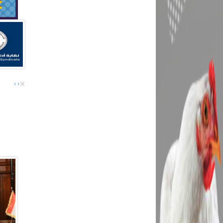
×
›
‹