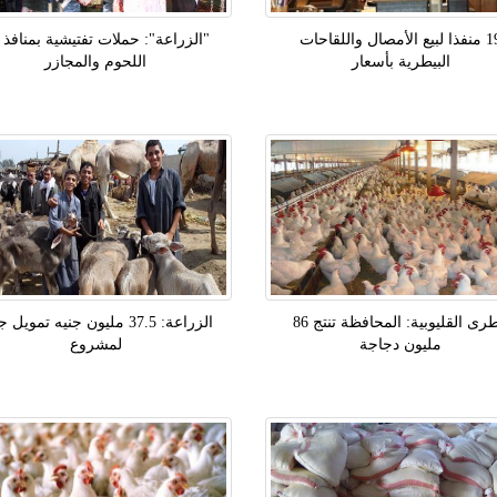
19 منفذا لبيع الأمصال واللقاحات
"الزراعة": حملات تفتيشية بمنافذ ب
البيطرية بأسعار
اللحوم والمجازر
بيطرى القليوبية: المحافظة تنتج 86
الزراعة: 37.5 مليون جنيه تمويل
مليون دجاجة
لمشروع