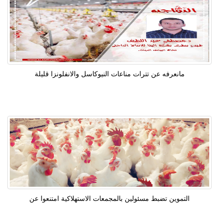
مانعرفه عن تترات مناعات النيوكاسل والانفلونزا قليلة
التموين تضبط مسئولين بالمجمعات الاستهلاكية امتنعوا عن