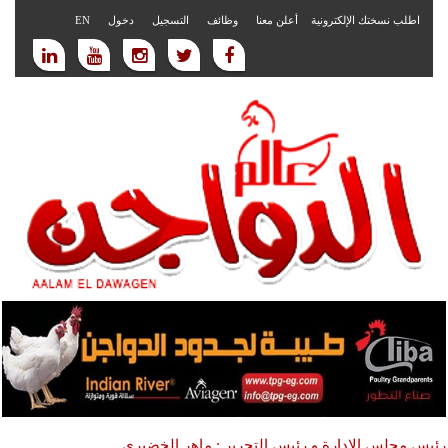
اطلب نسختك الإلكترونية
أعلن معنا
وظائف
التسجيل
دخول
EN
رئيس مجلس الادارة و رئيس التحرير : ماهر الخضيري