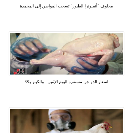
مخاوف "أنفلونزا الطيور" تسحب المواطن إلى المجمدة
اسعار الدواجن مستقرة اليوم الإثنين.. والكيلو بـ38