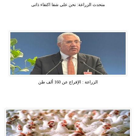
متحدث الزراعة: نحن على شفا اكتفاء ذاتى
الزراعة : الإفراج عن 160 ألف طن