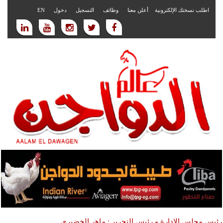
اطلب نسختك الإلكترونية
أعلن معنا
وظائف
التسجيل
دخول
EN
رئيس مجلس الادارة و رئيس التحرير : ماهر الخضيري