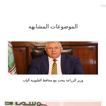
×
›
‹
الموضوعات المشابهه
وزير الزراعة يبحث مع محافظ القليوبية آليات