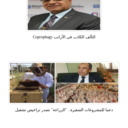
التآلف الكاذب فى الأرانب Coprophagy
دعما للمشروعات الصغيرة.. "الزراعة" تصدر تراخيص تشغيل