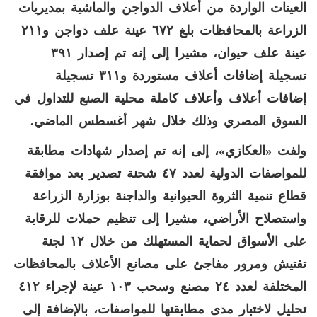
العينات الواردة من أعلاف الدواجن والماشية بمديريات
الزراعة بالمحافظات بلغ ٦٧٢ عينة علف دواجن و٢١١
عينة علف حيوان، مشيرا إلى إنه تم إصدار ٣٩١
تسجيلة إضافات أعلاف مستوردة و٣١١ تسجيلة
إضافات أعلاف وأعلاف كاملة محلية الصنع للتداول في
السوق المصري وذلك خلال شهر أغسطس الماضي.
ولفت «العكازي»، إلى إنه تم إصدار شهادات مطابقة
للمواصفات الدولية لعدد ٤٧ شحنة تصدير بعد موافقة
قطاع تنمية الثروة الحيوانية والداجنة بوزارة الزراعة
واستصلاح الأراضي، مشيرا إلى تنظيم حملات للرقابة
على الأسواق لحماية المستهلك من خلال ١٢ لجنة
تفتيش ومرور مفاجئ على مصانع الأعلاف بالمحافظات
المختلفة لعدد ٢٤ مصنع وسحب ١٠٣ عينة لإجراء ٤١٢
تحليل لاختبار مدى مطابقتها للمواصفات، بالإضافة إلى