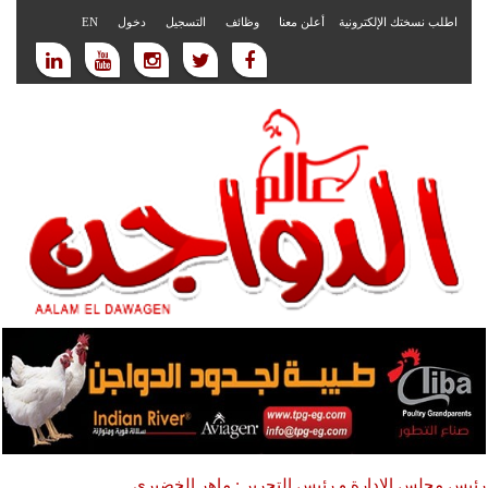
اطلب نسختك الإلكترونية
أعلن معنا
وظائف
التسجيل
دخول
EN
رئيس مجلس الادارة و رئيس التحرير : ماهر الخضيري