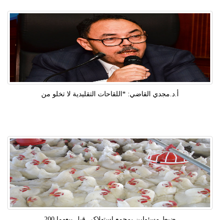
أ.د.مجدي القاضي: *اللقاحات التقليدية لا تخلو من
ضبط مسئولين بمجمع استهلاكى قبل بيعهما 200