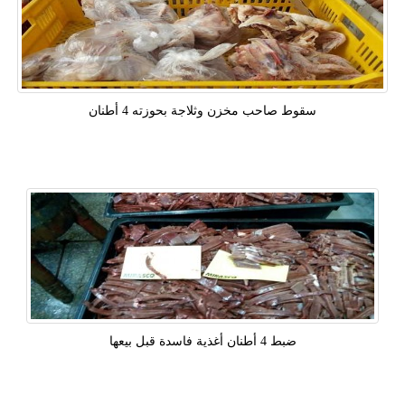
سقوط صاحب مخزن وثلاجة بحوزته 4 أطنان
ضبط 4 أطنان أغذية فاسدة قبل بيعها